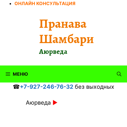
Перейти
ОНЛАЙН КОНСУЛЬТАЦИЯ
к
содержимому
Пранава
Шамбари
Аюрведа
МЕНЮ
☎
+7-927-246-76-32
без выходных
Аюрведа
►