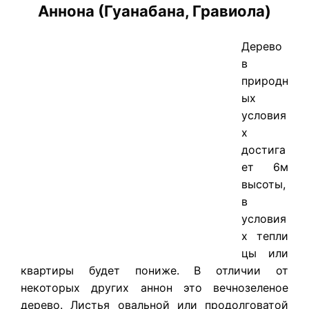
Аннона (Гуанабана, Гравиола)
​Дерево
в
природн
ых
условия
х
достига
ет 6м
высоты,
в
условия
х тепли
цы или
квартиры будет пониже. В отличии от
некоторых других аннон это вечнозеленое
дерево. Листья овальной или продолговатой