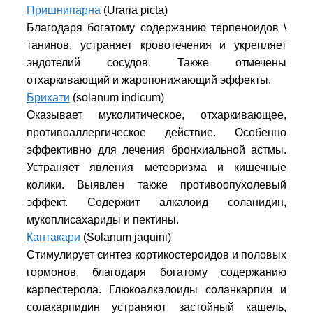
Пришнипарна
(Uraria picta)
Благодаря богатому содержанию терпеноидов \
танинов, устраняет кровотечения и укрепляет
эндотелий сосудов. Также отмечены
отхаркивающий и жаропонижающий эффекты.
Брихати
(solanum indicum)
Оказывает муколитическое, отхаркивающее,
противоаллергическое действие. Особенно
эффективно для лечения бронхиальной астмы.
Устраняет явления метеоризма и кишечные
колики. Выявлен также противоопухолевый
эффект. Содержит алкалоид соланидин,
мукоплисахариды и пектины.
Кантакари
(Solanum jaquini)
Стимулирует синтез кортикостероидов и половых
гормонов, благодаря богатому содержанию
карпестерола. Глюкоалкалоиды соланкарпин и
солакарпидин устраняют застойный кашель,