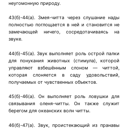
неугомонную природу.
43(б)-44(а). Змея-читта через слушание нады
полностью поглощается в ней и становится не
замечающей ничего, сосредотачиваясь на
звуке.
44(б)-45(а). Звук выполняет роль острой палки
для понукания животных (стимула), которой
управляют взбешённым слоном — читтой,
которая слоняется в саду удовольствий,
получаемых от чувственных объектов.
45(б)-46(а). Он выполняет роль ловушки для
связывания оленя-читты. Он также служит
берегом для океанских волн читты.
46(б)-47(а). Звук, проистекающий из пранавы