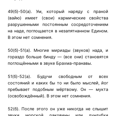
49(б)-50(а). Ум, который наряду с праной
(вайю) имеет (свои) кармические свойства
разрушенными постоянным сосредоточением
на наде, поглощается в незапятнанном Едином.
В этом нет сомнения.
50(б)-51(а). Многие мириады (звуков) нада, и
гораздо больше бинду — (все они) становятся
поглощёнными в звуке Брахма-пранавы.
51(б)-52(а). Будучи свободным от всех
состояний и каких бы то ни было мыслей, йог
пребывает подобным мёртвому. Он — мукта
(освобождённый). В этом нет сомнения.
52(б). После этого он уже никогда не слышит
звуки морской раковины или дундубхи