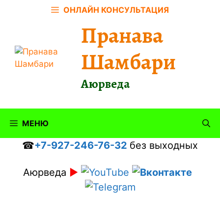
Перейти
ОНЛАЙН КОНСУЛЬТАЦИЯ
к
Пранава
содержимому
Шамбари
Аюрведа
МЕНЮ
☎
+7-927-246-76-32
без выходных
Аюрведа
►