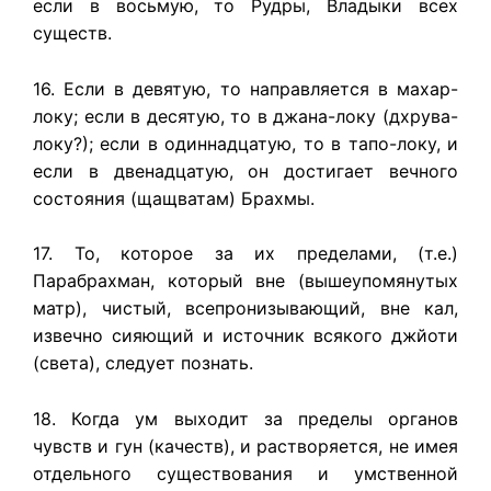
если в восьмую, то Рудры, Владыки всех
существ.
16. Если в девятую, то направляется в махар-
локу; если в десятую, то в джана-локу (дхрува-
локу?); если в одиннадцатую, то в тапо-локу, и
если в двенадцатую, он достигает вечного
состояния (щащватам) Брахмы.
17. То, которое за их пределами, (т.е.)
Парабрахман, который вне (вышеупомянутых
матр), чистый, всепронизывающий, вне кал,
извечно сияющий и источник всякого джйоти
(света), следует познать.
18. Когда ум выходит за пределы органов
чувств и гун (качеств), и растворяется, не имея
отдельного существования и умственной