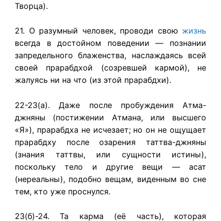
Творца).
21. O разумный человек, проводи свою
жизнь
всегда в достойном поведении — познании
запредельного блаженства, наслаждаясь всей
своей прарабдхой (созревшей кармой), не
жалуясь ни на что (из этой прарабдхи).
22-23(а). Даже после пробуждения Атма-
джняны (постижении Атмана, или высшего
«Я»), прарабдха не исчезает; но он не ощущает
прарабдху после озарения таттва-джняны
(знания таттвы, или сущности истины),
поскольку тело и другие вещи — асат
(нереальны), подобно вещам, виденным во сне
тем, кто уже проснулся.
23(б)-24. Та карма (её часть), которая