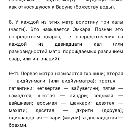
как относящуюся к Варуне (божеству воды).
8. У каждой из этих матр воистину три калы
(части). Это называется Омкара. Познай это
посредством дхаран, т.е. сосредоточения на
каждой из двенадцати кал (или
разновидностей матр, порождаемых различием
свар, или интонаций).
9-11. Первая матра называется гхошини; вторая
— видйунмали (или видйунматра); третья —
патангини; четвёртая — вайувегини; пятая —
намадхея; шестая — айндри; седьмая —
вайшнави; восьмая — шанкари; девятая —
махати; десятая — дхрити (дхрува);
одиннадцатая — нари (мауни); а двенадцатая —
брахми.