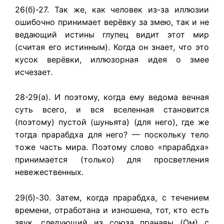
26(б)-27. Так же, как человек из-за иллюзии
ошибочно принимает верёвку за змею, так и не
ведающий истины глупец видит этот мир
(считая его истинным). Когда он знает, что это
кусок верёвки, иллюзорная идея о змее
исчезает.
28-29(а). И поэтому, когда ему ведома вечная
суть всего, и вся вселенная становится
(поэтому) пустой (шуньята) (для него), где же
тогда прарабдха для него? — поскольку тело
тоже часть мира. Поэтому слово «прарабдха»
принимается (только) для просветления
невежественных.
29(б)-30. Затем, когда прарабдха, с течением
времени, отработана и изношена, тот, кто есть
звук, следующий из союза пранавы (Ом) с