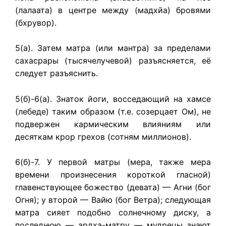
(лалаата) в центре между (мадхйа) бровями
(бхрувор).
5(а). Затем матра (или мантра) за пределами
сахасрары (тысячелучевой) разъясняется, её
следует разъяснить.
5(б)-6(а). Знаток йоги, восседающий на хамсе
(лебеде) таким образом (т.е. созерцает Ом), не
подвержен кармическим влияниям или
десяткам крор грехов (сотням миллионов).
6(б)-7. У первой матры (мера, также мера
времени произнесения короткой гласной)
главенствующее божество (девата) — Агни (бог
Огня); у второй — Вайю (бог Ветра); следующая
матра сияет подобно солнечному диску, а
последнюю — ардха-матру — мудрецы знают