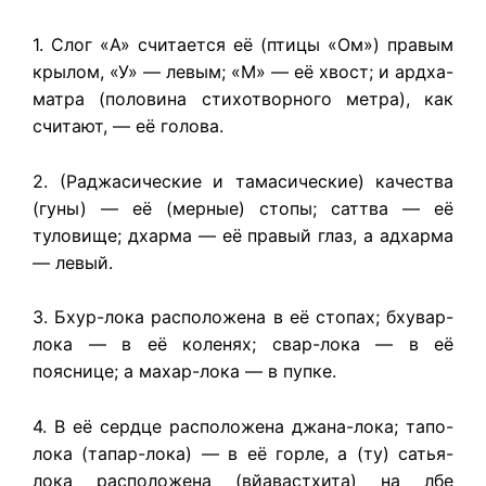
1. Слог «A» считается её (птицы «Ом») правым
крылом, «У» — левым; «М» — её хвост; и ардха-
матра (половина стихотворного метра), как
считают, — её голова.
2. (Раджасические и тамасические) качества
(гуны) — её (мерные) стопы; саттва — её
туловище; дхарма — её правый глаз, а адхарма
— левый.
3. Бхур-лока расположена в её стопах; бхувар-
лока — в её коленях; свар-лока — в её
пояснице; а махар-лока — в пупке.
4. В её сердце расположена джана-лока; тапо-
лока (тапар-лока) — в её горле, а (ту) сатья-
лока расположена (вйавастхита) на лбе