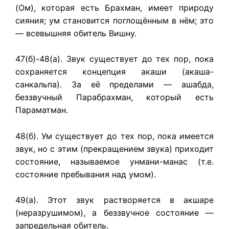
(Ом), которая есть Брахман, имеет природу
сияния; ум становится поглощённым в нём; это
— всевышняя обитель Вишну.
47(б)-48(а). Звук существует до тех пор, пока
сохраняется концепция акаши (акаша-
санкальпа). За её пределами — ашабда,
беззвучный Парабрахман, который есть
Параматман.
48(б). Ум существует до тех пор, пока имеется
звук, но с этим (прекращением звука) приходит
состояние, называемое унмани-манас (т.е.
состояние пребывания над умом).
49(а). Этот звук растворяется в акшаре
(неразрушимом), а беззвучное состояние —
запредельная обитель.