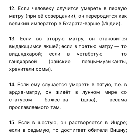
12. Если человеку случится умереть в первую
матру (при её созерцании), он переродится как
великий император в Бхарата-варше (Индии).
13. Если во вторую матру, он становится
выдающимся якшей; если в третью матру — то
видьядхарой; если в четвёртую — то
гандхарвой (райские певцы-музыканты,
хранители сомы).
14. Если ему случается умереть в пятую, т.е. в
ардха-матру, он живёт в лунном мире со
статусом божества (дэва), весьма
прославляемого там.
15. Если в шестую, он растворяется в Индре;
если в седьмую, то достигает обители Вишну;