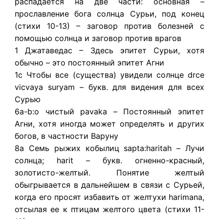
распадается на две части: основная –
прославление бога солнца Сурьи, под конец
(стихи 10-13) – заговор против болезней с
помощью солнца и заговор против врагов
1 Джатаведас – Здесь эпитет Сурьи, хотя
обычно – это постоянный эпитет Агни
1c Чтобы все (существа) увидели солнце drce
vicvaya suryam – букв. для видения для всех
Сурью
6a-b:о чистый pavaka – Постоянный эпитет
Агни, хотя иногда может определять и других
богов, в частности Варуну
8a Семь рыжих кобылиц sapta:haritah – Лучи
солнца; harit – букв. огненно-красный,
золотисто-желтый. Понятие желтый
обыгрывается в дальнейшем в связи с Сурьей,
когда его просят избавить от желтухи harimana,
отсылая ее к птицам желтого цвета (стихи 11-