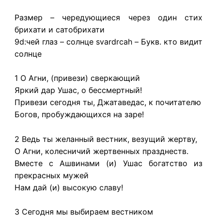
Размер – чередующиеся через один стих
брихати и сатобрихати
9d:чей глаз – солнце svardrcah – Букв. кто видит
солнце
1 О Агни, (привези) сверкающий
Яркий дар Ушас, о бессмертный!
Привези сегодня ты, Джатаведас, к почитателю
Богов, пробуждающихся на заре!
2 Ведь ты желанный вестник, везущий жертву,
О Агни, колесничий жертвенных празднеств.
Вместе с Ашвинами (и) Ушас богатство из
прекрасных мужей
Нам дай (и) высокую славу!
3 Сегодня мы выбираем вестником