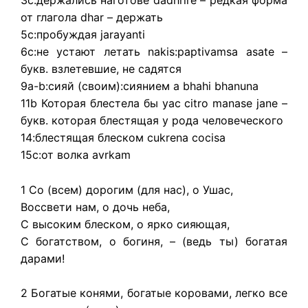
3c:держались наготове dadhrire – редкая форма
от глагола dhar – держать
5c:пробуждая jarayanti
6с:не устают летать nakis:paptivamsa asate –
букв. взлетевшие, не садятся
9a-b:сияй (своим):сиянием a bhahi bhanuna
11b Которая блестела бы yac citro manase jane –
букв. которая блестящая у рода человеческого
14:блестящая блеском cukrena cocisa
15с:от волка avrkam
1 Со (всем) дорогим (для нас), о Ушас,
Воссвети нам, о дочь неба,
С высоким блеском, о ярко сияющая,
С богатством, о богиня, – (ведь ты) богатая
дарами!
2 Богатые конями, богатые коровами, легко все