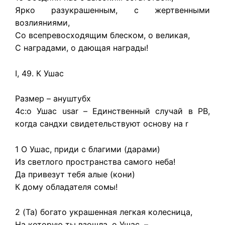
Ярко разукрашенным, с жертвенными
возлияниями,
Со всепревосходящим блеском, о великая,
С наградами, о дающая награды!
I, 49. К Ушас
Размер – ануштубх
4c:о Ушас usar – Единственный случай в РВ,
когда сандхи свидетельствуют основу на r
1 О Ушас, приди с благими (дарами)
Из светлого пространства самого неба!
Да привезут тебя алые (кони)
К дому обладателя сомы!
2 (Та) богато украшенная легкая колесница,
На которую ты взошла, о Ушас, –