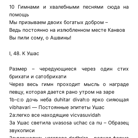
10 Гимнами и хвалебными песнями сюда на
помощь
Мы призываем двоих богатых добром –
Ведь постоянно на излюбленном месте Канвов
Вы пили сому, о Ашвины!
I, 48. К Ушас
Размер – чередующиеся через один стих
брихати и сатобрихати
Через весь гимн проходит мысль о награде
певцу, которая дается рано утром на заре
1b-c:о дочь неба duhitar divah:о ярко сияющая
vibhavari — Постоянные эпитеты Ушас
2a:легко все находящие vicvasuvidah
3a Ушас светила uvasosa uchac ca nu – Образец
звукописи