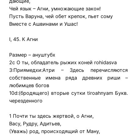
дающие,
Чей язык – Агни, умножающие закон!
Пусть Варуна, чей обет крепок, пьет сому
Вместе с Ашвинами и Ушас!
I, 45. К Агни
Размер – ануштубх
2с О ты, обладатель рыжих коней rohidasva
3:Приямедхи:Атри – Здесь перечисляются
собственные имена ряда древних риши –
любимцев богов
10d:(бродящего) вторые сутки tiroahnyam Букв.
черезденного
1 Почти ты здесь жертвой, о Агни,
Васу, Рудру, Адитьев,
(Уважь) род, происходящий от Ману,