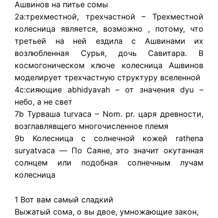
Ашвинов на питье сомы
2a:трехместной, трехчастной – Трехместной
колесница является, возможно , потому, что
третьей на ней ездила с Ашвинами их
возлюбленная Сурья, дочь Савитара. В
космогоническом ключе колесница Ашвинов
моделирует трехчастную структуру вселенной
4c:сияющие abhidyavah – от значения dyu –
небо, а не свет
7b Турваша turvaca – Nom. pr. царя древности,
возглавлявщего многочисленное племя
9b Колесница с солнечной кожей rathena
suryatvaca — По Саяне, это значит окутанная
солнцем или подобная солнечным лучам
колесница
1 Вот вам самый сладкий
Выжатый сома, о вы двое, умножающие закон,