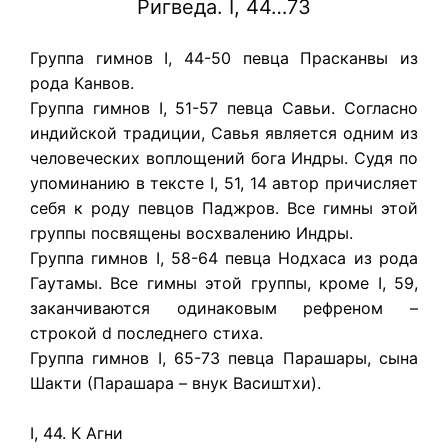
Ригведа. I, 44…73
Группа гимнов I, 44-50 певца Прасканвы из
рода Канвов.
Группа гимнов I, 51-57 певца Савьи. Согласно
индийской традиции, Савья является одним из
человеческих воплощений бога Индры. Судя по
упоминанию в тексте I, 51, 14 автор причисляет
себя к роду певцов Паджров. Все гимны этой
группы посвящены восхвалению Индры.
Группа гимнов I, 58-64 певца Нодхаса из рода
Гаутамы. Все гимны этой группы, кроме I, 59,
заканчиваются одинаковым рефреном –
строкой d последнего стиха.
Группа гимнов I, 65-73 певца Парашары, сына
Шакти (Парашара – внук Васиштхи).
I, 44. К Агни