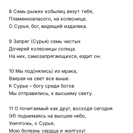
8 Семь рыжих кобылиц везут тебя,
Пламенновласого, на колеснице,
О Сурья, бог, видящий издалека.
9 Запряг (Сурья) семь чистых
Дочерей колесницы солнца.
На них, самозапрягающихся, ездит он.
10 Мы под(нялись) из мрака,
Взирая на свет все выше.
К Сурье – богу среди богов
Мы отправились, к высшему свету.
11 О почитаемый как друг, восходя сегодня
(И) поднимаясь на высшее небо,
Уничтожь, о Сурья,
Мою болезнь сердца и желтуху!