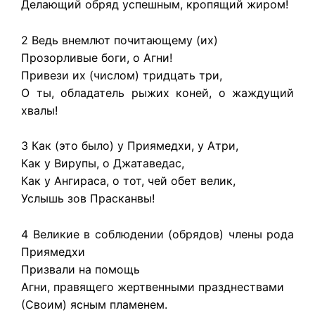
Делающий обряд успешным, кропящий жиром!
2 Ведь внемлют почитающему (их)
Прозорливые боги, о Агни!
Привези их (числом) тридцать три,
О ты, обладатель рыжих коней, о жаждущий
хвалы!
3 Как (это было) у Приямедхи, у Атри,
Как у Вирупы, о Джатаведас,
Как у Ангираса, о тот, чей обет велик,
Услышь зов Прасканвы!
4 Великие в соблюдении (обрядов) члены рода
Приямедхи
Призвали на помощь
Агни, правящего жертвенными празднествами
(Своим) ясным пламенем.