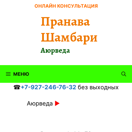
Перейти
ОНЛАЙН КОНСУЛЬТАЦИЯ
к
Пранава
содержимому
Шамбари
Аюрведа
МЕНЮ
☎
+7-927-246-76-32
без выходных
Аюрведа
►