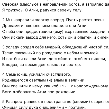
Сверкая (мыслью) в направлении богов, я запрягаю д
Я тружусь. О Агни, радуйся своему телу!
2 Мы направили жертву вперед. Пусть растет песня!
Дровами и поклонением одарили они Агни.
С неба они предоставили (ему) жертвенные раздачи п
Они искали выход для него, хоть он и опытен, и силен
3 Усладу создал себе мудрый, обладающий чистой си
Тесно связанный по рождению с небом и землей.
И вот боги нашли Агни, достойного, чтоб его видели,
В водах, во время деятельности сестер.
4 Семь юниц усилили счастливого,
Родившегося светлым (и) алым в величии.
Они спешили к нему, как кобылы – к новорожденному
Боги любовались Агни при рождении.
5 Распространяясь в пространстве (своими) сверка
Очищая силу духа очищениями – поэтами,