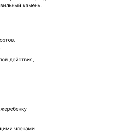
авильный камень,
оэтов.
.
лой действия,
 жеребенку
ющими членами