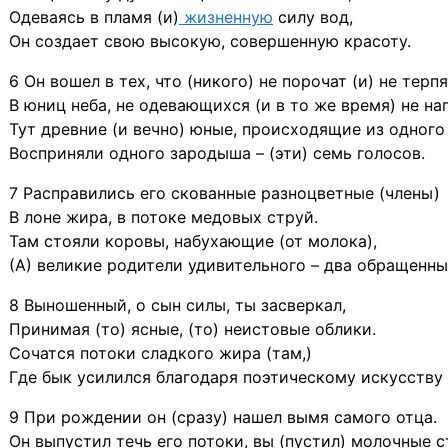
Одеваясь в пламя (и)
жизненную
силу вод,
Он создает свою высокую, совершенную красоту.
6 Он вошел в тех, что (никого) не порочат (и) не терп
В юниц неба, не одевающихся (и в то же время) не наг
Тут древние (и вечно) юные, происходящие из одного 
Восприняли одного зародыша – (эти) семь голосов.
7 Расправились его скованные разноцветные (члены)
В лоне жира, в потоке медовых струй.
Там стояли коровы, набухающие (от молока),
(А) великие родители удивительного – два обращенных
8 Выношенный, о сын силы, ты засверкал,
Принимая (то) ясные, (то) неистовые облики.
Сочатся потоки сладкого жира (там,)
Где бык усилился благодаря поэтическому искусству 
9 При рождении он (сразу) нашел вымя самого отца.
Он выпустил течь его потоки, вы (пустил) молочные с