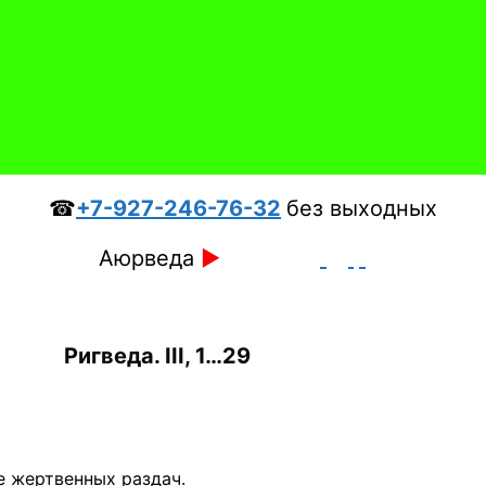
☎
+7-927-246-76-32
без выходных
Аюрведа
►
Ригведа. III, 1…29
е жертвенных раздач.