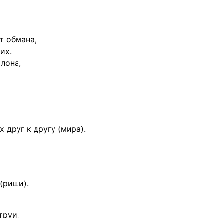
ят обмана,
их.
лона,
 друг к другу (мира).
(риши).
труи.