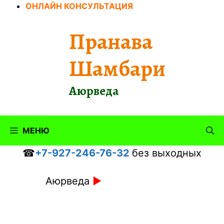
Перейти
ОНЛАЙН КОНСУЛЬТАЦИЯ
к
содержимому
Пранава
Шамбари
Аюрведа
МЕНЮ
☎
+7-927-246-76-32
без выходных
Аюрведа
►