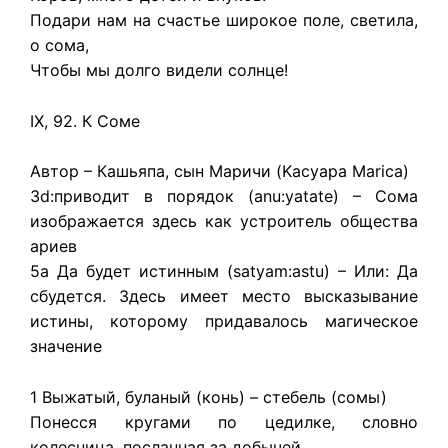
Подари нам на счастье широкое поле, светила,
о сома,
Чтобы мы долго видели солнце!
IX, 92. К Соме
Автор – Кашьяпа, сын Маричи (Kacyapa Marica)
3d:приводит в порядок (anu:yatate) – Сома
изображается здесь как устроитель общества
ариев
5a Да будет истинным (satyam:astu) – Или: Да
сбудется. Здесь имеет место высказывание
истины, которому придавалось магическое
значение
1 Выжатый, буланый (конь) – стебель (сомы)
Понесся кругами по цедилке, словно
колесница, посланная за добычей.