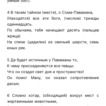
умный (бог).
4 В твоем тайном (месте), о Сома-Павамана,
(Находятся) все эти боги, (числом) трижды
одиннадцать.
По обычаям, тебя начищают десять (пальцев
жреца)
На спине (цедилки) из овечьей шерсти, семь
юных рек.
5 Да будет истинным у Паваманы то,
К чему присоединяются все певцы:
Что он создал свет дня и пространство!
Он помог Ману, он оказал сопротивление
дасью.
6 Словно хотар, (обходящий) вокруг мест с
жертвенными животными,