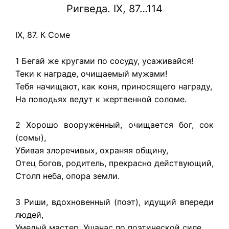
Ригведа. IX, 87…114
IX, 87. К Соме
1 Бегай же кругами по сосуду, усаживайся!
Теки к награде, очищаемый мужами!
Тебя начищают, как коня, приносящего награду,
На поводьях ведут к жертвенной соломе.
2 Хорошо вооруженный, очищается бог, сок
(сомы),
Убивая злоречивых, охраняя общину,
Отец богов, родитель, прекрасно действующий,
Столп неба, опора земли.
3 Риши, вдохновенный (поэт), идущий впереди
людей,
Умелый мастер, Ушанас по поэтической силе,