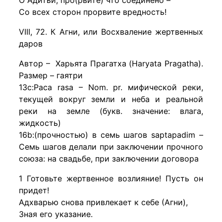
О Адитьи, про(рвите) что соединено –
Со всех сторон прорвите вредность!
VIII, 72. К Агни, или Восхваление жертвенных
даров
Автор – Харьята Прагатха (Haryata Pragatha).
Размер – гаятри
13с:Раса rasa – Nom. pr. мифической реки,
текущей вокруг земли и неба и реальной
реки на земле (букв. значение: влага,
жидкость)
16b:(прочностью) в семь шагов saptapadim –
Семь шагов делали при заключении прочного
союза: на свадьбе, при заключении договора
1 Готовьте жертвенное возлияние! Пусть он
придет!
Адхварью снова привлекает к себе (Агни),
Зная его указание.