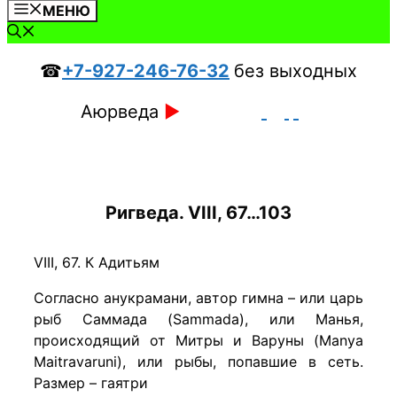
МЕНЮ
☎
+7-927-246-76-32
без выходных
Аюрведа
►
Ригведа. VIII, 67…103
VIII, 67. К Адитьям
Согласно анукрамани, автор гимна – или царь
рыб Саммада (Sammada), или Манья,
происходящий от Митры и Варуны (Manya
Maitravaruni), или рыбы, попавшие в сеть.
Размер – гаятри