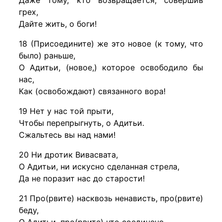
Даже тому, кто возвращается, совершив
грех,
Дайте жить, о боги!
18 (Присоедините) же это новое (к тому, что
было) раньше,
О Адитьи, (новое,) которое освободило бы
нас,
Как (освобождают) связанного вора!
19 Нет у нас той прыти,
Чтобы перепрыгнуть, о Адитьи.
Сжальтесь вы над нами!
20 Ни дротик Вивасвата,
О Адитьи, ни искусно сделанная стрела,
Да не поразит нас до старости!
21 Про(рвите) насквозь ненависть, про(рвите)
беду,