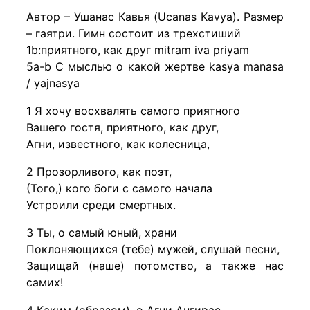
Автор – Ушанас Кавья (Ucanas Kavya). Размер
– гаятри. Гимн состоит из трехстиший
1b:приятного, как друг mitram iva priyam
5a-b С мыслью о какой жертве kasya manasa
/ yajnasya
1 Я хочу восхвалять самого приятного
Вашего гостя, приятного, как друг,
Агни, известного, как колесница,
2 Прозорливого, как поэт,
(Того,) кого боги с самого начала
Устроили среди смертных.
3 Ты, о самый юный, храни
Поклоняющихся (тебе) мужей, слушай песни,
Защищай (наше) потомство, а также нас
самих!