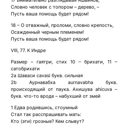
17 Внимательно разглядывая Ашвинов,
Словно человек с топором – дерево, –
Пусть ваша помощь будет рядом!
18 – О отважный, проломи, словно крепость,
Осажденный черным племенем!
Пусть ваша помощь будет рядом!
VIII, 77. К Индре
Размер – гаятри, стих 10 – брихати, 11 –
сатобрихати
2a Шаваси cavasi букв. сильная
2b Аурнавабха aurnavabha букв.
происходящий от паука. Ахишува ahicuva –
букв. что-то вроде – набухший от змей
1 Едва родившись, стоумный
Стал так расспрашивать мать:
Кто (эти) грозные? Кем слывут?