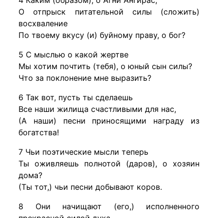
4 Каким (образом), о Агни Ангирас,
О отпрыск питательной силы (сложить)
восхваление
По твоему вкусу (и) буйному праву, о бог?
5 С мыслью о какой жертве
Мы хотим почтить (тебя), о юный сын силы?
Что за поклонение мне выразить?
6 Так вот, пусть ты сделаешь
Все наши жилища счастливыми для нас,
(А наши) песни приносящими награду из
богатства!
7 Чьи поэтические мысли теперь
Ты оживляешь полнотой (даров), о хозяин
дома?
(Ты тот,) чьи песни добывают коров.
8 Они начищают (его,) исполненного