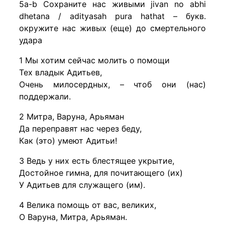
5a-b Сохраните нас живыми jivan no abhi
dhetana / adityasah pura hathat – букв.
окружите нас живых (еще) до смертельного
удара
1 Мы хотим сейчас молить о помощи
Тех владык Адитьев,
Очень милосердных, – чтоб они (нас)
поддержали.
2 Митра, Варуна, Арьяман
Да переправят нас через беду,
Как (это) умеют Адитьи!
3 Ведь у них есть блестящее укрытие,
Достойное гимна, для почитающего (их)
У Адитьев для служащего (им).
4 Велика помощь от вас, великих,
О Варуна, Митра, Арьяман.