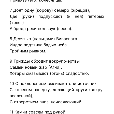
Привязь (его) колесницы.
7 Доят одну (корову) семеро (жрецов),
Две (руки) подпускают (к ней) пятерых
(телят)
У брода реки под звук (песен).
8 Десятью (пальцами) Вивасвата
Индра подтянул бадью неба
Тройным рывком.
9 Трижды обходит вокруг жертвы
Самый новый жар (Агни).
Хотары смазывают (огонь) сладостью.
10 С поклонением выливают они источник
С колесом наверху, делающий круги (вокруг
вселенной),
С отверстием вниз, неиссякающий.
11 Камни совсем под рукой,