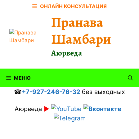
Перейти
ОНЛАЙН КОНСУЛЬТАЦИЯ
к
Пранава
содержимому
Шамбари
Аюрведа
МЕНЮ
☎
+7-927-246-76-32
без выходных
Аюрведа
►