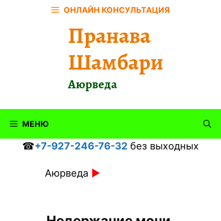
Перейти
ОНЛАЙН КОНСУЛЬТАЦИЯ
к
Пранава
содержимому
Шамбари
Аюрведа
МЕНЮ
☎
+7-927-246-76-32
без выходных
Аюрведа
►
Недержание мочи.