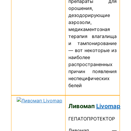
препараты для
орошения,
дезодорирующие
аэрозоли,
медикаментозная
терапия влагалища
и тампонирование
— вот некоторые из
наиболее
распространенных
причин появления
неспецифических
белей
Ливомап
L
ivomap
ГЕПАТОПРОТЕКТОР
Ливомап —