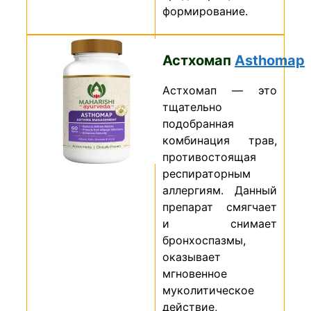
формирование.
Астхомап
Asthomap
Астхомап — это
тщательно
подобранная
комбинация трав,
противостоящая
респираторным
аллергиям. Данный
препарат смягчает
и снимает
бронхоспазмы,
оказывает
мгновенное
муколитическое
действие,