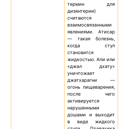
термин для
дизентерии)
считаются
взаимосвязанными
явлениями. Атисар
— такая болезнь,
когда стул
становится
жидкостью. Апи или
«джал дхату»
уничтожает
джатхарагни —
огонь пищеварения,
после чего
активируется
нарушенными
дошами и выходит
в виде жидкого
стула. Правахика