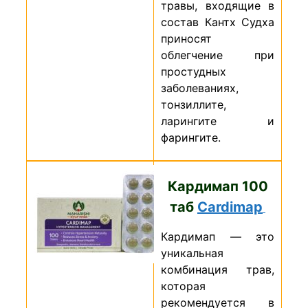
травы, входящие в
состав Кантх Судха
приносят
облегчение при
простудных
заболеваниях,
тонзиллите,
ларингите и
фарингите.
Кардимап 100
таб
Cardimap
Кардимап — это
уникальная
комбинация трав,
которая
рекомендуется в