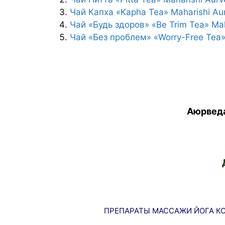
Чай Капха «Kapha Tea» Maharishi Au
Чай «Будь здоров» «Be Trim Tea» Ma
Чай «Без проблем» «Worry-Free Tea»
Аюрведа
ПРЕПАРАТЫ
МАССАЖИ
ЙОГА
К