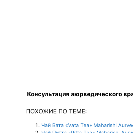
Консультация аюрведического вра
ПОХОЖИЕ ПО ТЕМЕ:
Чай Вата «Vata Tea» Maharishi Aurv
Чай Питта «Pitta Tea» Maharishi Aur