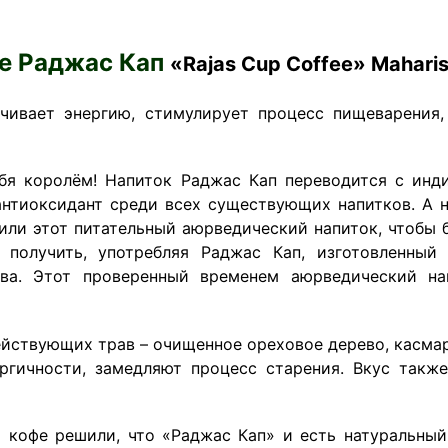
е Раджас Кап
«
Rajas
Cup
Coffee
»
Maharis
чивает энергию, стимулирует процесс пищеварения,
бя королём! Напиток Раджас Кап переводится с инди
тиоксидант среди всех существующих напитков. А н
или этот питательный аюрведический напиток, чтобы 
 получить, употребляя Раджас Кап, изготовленны
ава. Этот проверенный временем аюрведический н
ствующих трав – очищенное ореховое дерево, касмар
ргичности, замедляют процесс старения. Вкус такж
 кофе решили, что «Раджас Кап» и есть натуральный