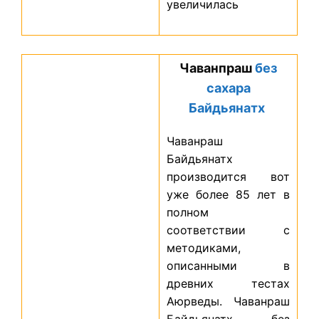
увеличилась
Чаванпраш
без
сахара
Байдьянатх
Чаванраш
Байдьянатх
производится вот
уже более 85 лет в
полном
соответствии с
методиками,
описанными в
древних тестах
Аюрведы. Чаванраш
Байдьянатх без