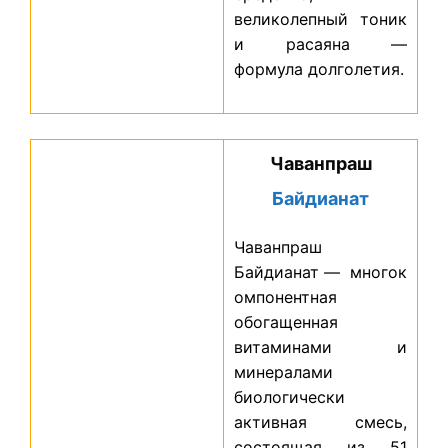
великолепный тоник
и расаяна —
формула долголетия.
Чаванпраш
Байдианат
Чаванпраш
Байдианат — многок
омпонентная
обогащенная
витаминами и
минералами
биологически
активная смесь,
состоящая из 51