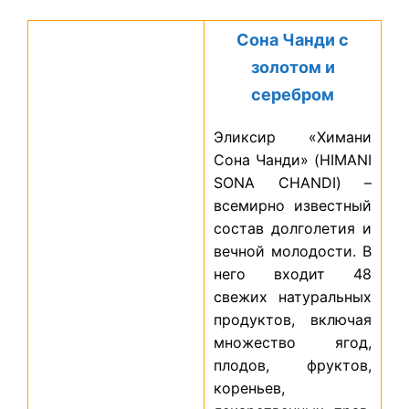
Сона Чанди с
золотом и
серебром
Эликсир «Химани
Сона Чанди» (HIMANI
SONA CHANDI) –
всемирно известный
состав долголетия и
вечной молодости. В
него входит 48
свежих натуральных
продуктов, включая
множество ягод,
плодов, фруктов,
кореньев,