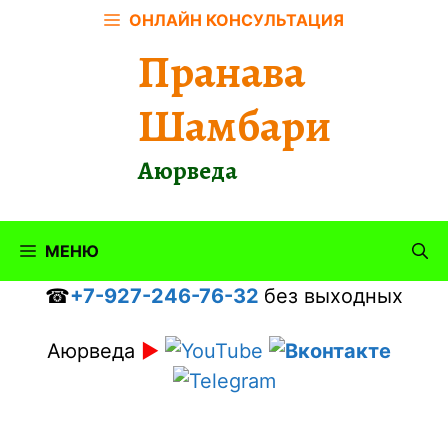
Перейти
ОНЛАЙН КОНСУЛЬТАЦИЯ
к
Пранава
содержимому
Шамбари
Аюрведа
МЕНЮ
☎
+7-927-246-76-32
без выходных
Аюрведа
►