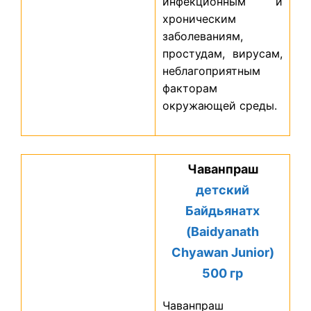
инфекционным и
хроническим
заболеваниям,
простудам, вирусам,
неблагоприятным
факторам
окружающей среды.
Чаванпраш
детский
Байдьянатх
(Baidyanath
Chyawan Junior)
500 гр
Чаванпраш