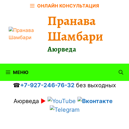
Перейти
ОНЛАЙН КОНСУЛЬТАЦИЯ
к
Пранава
содержимому
Шамбари
Аюрведа
МЕНЮ
☎
+7-927-246-76-32
без выходных
Аюрведа
►