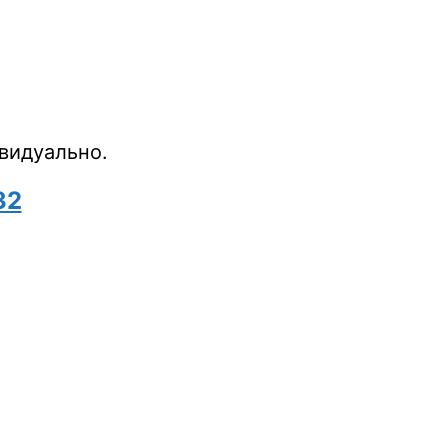
видуально.
32