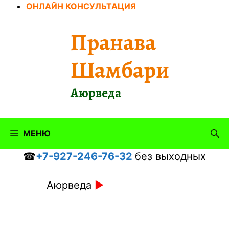
Перейти
ОНЛАЙН КОНСУЛЬТАЦИЯ
к
содержимому
Пранава
Шамбари
Аюрведа
МЕНЮ
☎
+7-927-246-76-32
без выходных
Аюрведа
►