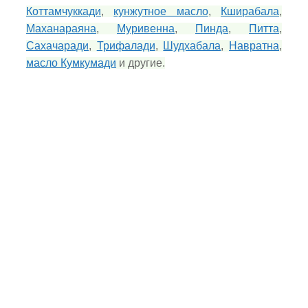
Коттамчуккади
,
кунжутное масло
,
Кширабала
,
Маханараяна
,
Муривенна
,
Пинда
,
Питта
,
Сахачаради
,
Трифалади
,
Шудхабала
,
Навратна
,
масло Кумкумади
и другие.