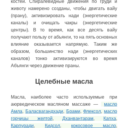
костей. Спиралевидные движения по груди и
животу намерено созданы, чтобы двигать вайу
(прану), активизировать нади (энергетические
каналы) и очищать чакры (энергетические
центры). В то время, как все десять вайу
получают пользу от абъянги, то на пять основных
влияние оказывается напрямую. Таким же
образом, большинство нади (энергетических
каналов) тонко активизируются во время
Абъянги через движение праны.
Целебные масла
Масла, наиболее часто используемые при
аюрведическом масляном массаже —
масло
Амла
,
Баласвагандхади
,
Брами
,
Флексол
,
масло
горчицы желтой
,
Дханвантарам
,
Капха
,
Карпуради
,
Кидсол
,
кокосовое масло
,