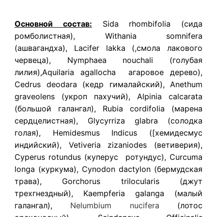
Основной состав:
Sida rhombifolia (сида
ромболистная), Withania somnifera
(ашвагандха), Lacifer lakka (,смола лакового
червеца), Nymphaea nouchali (голубая
лилия),Aquilaria agallocha агаровое дерево),
Cedrus deodara (кедр гималайский), Anethum
graveolens (укроп пахучий), Alpinia calcarata
(большой галангал), Rubia cordifolia (марена
сердцелистная), Glycyrriza glabra (cолодка
голая), Hemidesmus Indicus ([хемидесмус
индийский), Vetiveria zizaniodes (ветиверия),
Cyperus rotundus (куперус ротундус), Curcuma
longa (куркума), Cynodon dactylon (бермудская
трава), Gorchorus trilocularis (джут
трехгнездный), Kaempferia galanga (малый
галангал),
Nelumbium nucifera
(лотос