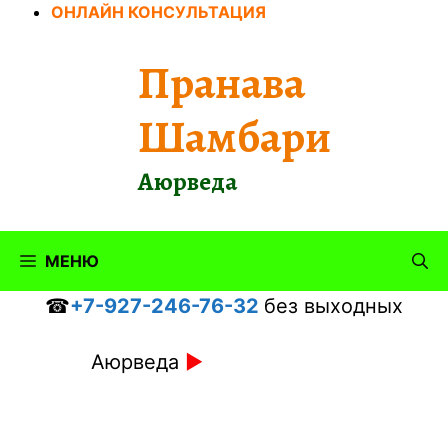
Перейти
ОНЛАЙН КОНСУЛЬТАЦИЯ
к
содержимому
Пранава
Шамбари
Аюрведа
МЕНЮ
☎
+7-927-246-76-32
без выходных
Аюрведа
►