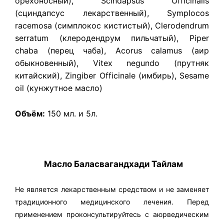
орехоносный), Scindapsus Officinalis
(cциндапсус лекарственный), Symplocos
racemosa (симплокос кистистый), Clerodendrum
serratum (клеродендрум пильчатый), Piper
chaba (перец чаба), Acorus calamus (аир
обыкновенный), Vitex negundo (прутняк
китайский), Zingiber Officinale (имбирь), Sesame
oil (кунжутное масло)
Объём:
150 мл. и 5л.
Масло Баласвагандхади Тайлам
Не является лекарственным средством и не заменяет
традиционного медицинского лечения. Перед
применением проконсультируйтесь с аюрведическим