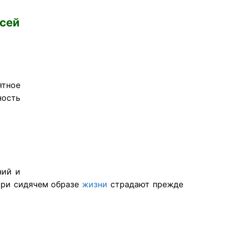
ксей
тное
ность
ний и
При сидячем образе
жизни
страдают прежде