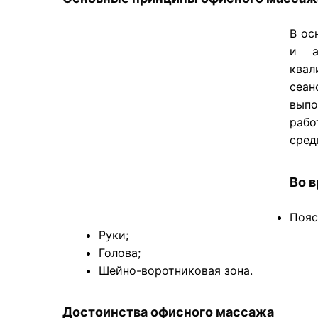
В ос
и а
квал
сеан
выпо
рабо
сред
Во 
Пояс
Руки;
Голова;
Шейно-воротниковая зона.
Достоинства офисного массажа