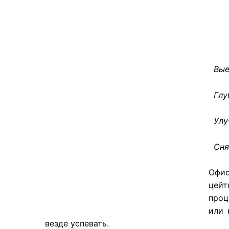
Вые
Глуб
Улуч
Снят
Офис
цейт
проц
или 
везде успевать.