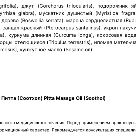
ifolia), джут (Gorchorus trilocularis), подорожник 
rhisa glabra), мускатник душистый (Myristica fragrans
ево (Boswellia serrata), марена сердцелистная (Rubia 
 сандал красный (Pterocarpus santalinus), укроп пахуч
ffusa), куркума длинная (Curcuma longa), кокосовая вод
 якорцы стелющиеся (Tribulus terrestris), ипомея метельч
emosus), кунжутное масло (Sesame oil).
Питта (Соотхол) Pitta Massge Oil (Soothol)
ионного медицинского лечения. Перед применением проконсул
формационный характер. Рекомендуется консультация специали