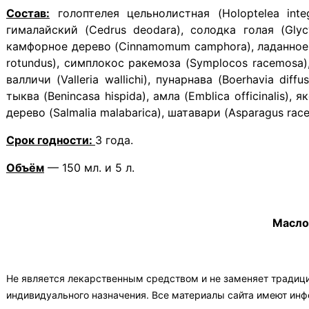
Состав:
голоптелея цельнолистная (Holoptelea integr
гималайский (Cedrus deodara), солодка голая (Glycyr
камфорное дерево (Cinnamomum camphora), ладанное дер
rotundus), симплокос ракемоза (Symplocos racemosa),
валличи (Valleria wallichi), пунарнава (Boerhavia di
тыква (Benincasa hispida), амла (Emblica officinalis),
дерево (Salmalia malabarica), шатавари (Asparagus rac
Срок годности:
3 года.
Объём
— 150 мл. и 5 л.
Масло 
Не является лекарственным средством и не заменяет традиц
индивидуального назначения. Все материалы сайта имеют ин