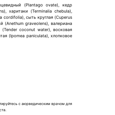
яйцевидный (Plantago ovate), кедр
), харитаки (Terminalia chebula),
cordifolia), сыть круглая (Cuperus
ий (Anethum graveolens), валериана
а (Tender coconut water), восковая
атая (Ipomea paniculata), хлопковое
ьтируйтесь с аюрведическим врачом для
ста.