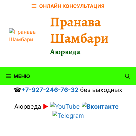
Перейти
ОНЛАЙН КОНСУЛЬТАЦИЯ
к
Пранава
содержимому
Шамбари
Аюрведа
МЕНЮ
☎
+7-927-246-76-32
без выходных
Аюрведа
►