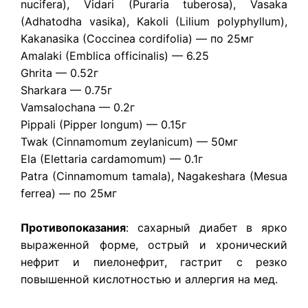
nucifera), Vidari (Puraria tuberosa), Vasaka
(Adhatodha vasika), Kakoli (Lilium polyphyllum),
Kakanasika (Coccinea cordifolia) — по 25мг
Amalaki (Emblica officinalis) — 6.25
Ghrita — 0.52г
Sharkara — 0.75г
Vamsalochana — 0.2г
Pippali (Pipper longum) — 0.15г
Twak (Cinnamomum zeylanicum) — 50мг
Ela (Elettaria cardamomum) — 0.1г
Patra (Cinnamomum tamala), Nagakeshara (Mesua
ferrea) — по 25мг
Противопоказания
: сахарный диабет в ярко
выраженной форме, острый и хронический
нефрит и пиелонефрит, гастрит с резко
повышенной кислотностью и аллергия на мед.