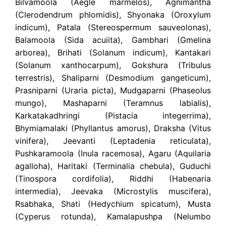
Bilvamoola (Aegle marmelos), Agnimantha
(Clerodendrum phlomidis), Shyonaka (Oroxylum
indicum), Patala (Stereospermum sauveolonas),
Balamoola (Sida acuiita), Gambhari (Gmelina
arborea), Brihati (Solanum indicum), Kantakari
(Solanum xanthocarpum), Gokshura (Tribulus
terrestris), Shaliparni (Desmodium gangeticum),
Prasniparni (Uraria picta), Mudgaparni (Phaseolus
mungo), Mashaparni (Teramnus labialis),
Karkatakadhringi (Pistacia integerrima),
Bhymiamalaki (Phyllantus amorus), Draksha (Vitus
vinifera), Jeevanti (Leptadenia reticulata),
Pushkaramoola (Inula racemosa), Agaru (Aquilaria
agalloha), Haritaki (Terminalia chebula), Guduchi
(Tinospora cordifolia), Riddhi (Habenaria
intermedia), Jeevaka (Microstylis muscifera),
Rsabhaka, Shati (Hedychium spicatum), Musta
(Cyperus rotunda), Kamalapushpa (Nelumbo