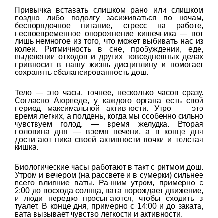
Привычка вставать слишком рано или слишком
поздно либо подолгу засиживаться по ночам,
беспорядочное питание, стресс на работе,
несвоевременное опорожнение кишечника — вот
лишь немногое из того, что может выбивать нас из
колеи. Ритмичность в сне, пробуждении, еде,
выделении отходов и других повседневных делах
привносит в нашу жизнь дисциплину и помогает
сохранять сбалансированность дош.
Тело — это часы, точнее, несколько часов сразу.
Согласно Аюрведе, у каждого органа есть свой
период максимальной активности. Утро — это
время легких, а полдень, когда мы особенно сильно
чувствуем голод, — время желудка. Вторая
половина дня — время печени, а в конце дня
достигают пика своей активности почки и толстая
кишка.
Биологические часы работают в такт с ритмом дош.
Утром и вечером (на рассвете и в сумерки) сильнее
всего влияние ваты. Ранним утром, примерно с
2:00 до восхода солнца, вата порождает движение,
и люди нередко просыпаются, чтобы сходить в
туалет. В конце дня, примерно с 14:00 и до заката,
вата вызывает чувство легкости и активности.