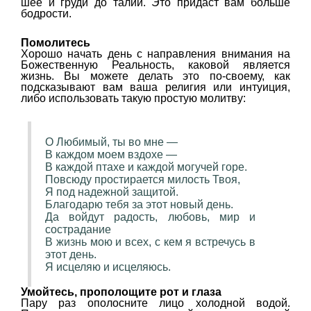
шее и груди до талии. Это придаст вам больше
бодрости.
Помолитесь
Хорошо начать день с направления внимания на
Божественную Реальность, каковой является
жизнь. Вы можете делать это по-своему, как
подсказывают вам ваша религия или интуиция,
либо использовать такую простую молитву:
О Любимый, ты во мне —
В каждом моем вздохе —
В каждой птахе и каждой могучей горе.
Повсюду простирается милость Твоя,
Я под надежной защитой.
Благодарю тебя за этот новый день.
Да войдут радость, любовь, мир и
сострадание
В жизнь мою и всех, с кем я встречусь в
этот день.
Я исцеляю и исцеляюсь.
Умойтесь, прополощите рот и глаза
Пару раз ополосните лицо холодной водой.