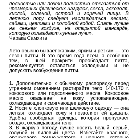
полностью или почти полностью отказаться от
чрезмерных физических нагрузок, секса, алкоголя,
кислой, соленой, острой и горячей пищи. В
летнюю пору следует наслаждаться лесами,
садами, цветами и холодной водой. Спать лучше
на свежем воздухе, на открытой мансарде,
которую охлаждают лунные лучи»
.
Чарака Самхита
Лето обычно бывает жарким, ярким и резким — это
сезон питты. В это время года всем, а особенно
тем, в чьей пракрити преобладает питта,
рекомендуется оставаться холодными и не
допускать возбуждения питты.
1.
Дополнительно к обычному распорядку перед
утренним омовением растирайте тело 140-170 г.
кокосового или подсолнечного масла. Кокосовое
масло оказывает на кожу успокаивающее,
охлаждающее и смягчающее действие.
2.
Носите хлопковую или шелковую одежду — она
легкая, охлаждает кожу и позволяет ей дышать.
Удобна свободная одежда, которая пропускает
воздух, охлаждающий тело.
3.
В жаркую погоду лучше носить белый, серый,
голубой и лиловый цвета. Избегайте красного,
оранжевого, темно-желтого и черного, которые