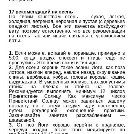
17 рекомендаций на осень
По своим качествам осень — сухая, легкая,
холодная, ветреная, неровная и пустая (с деревьев
опадают листья). Все эти качества возбуждают
вату, поэтому естественно, что все рекомендации
на осень так или иначе связаны с успокоением
ваты.
1.
Если можете, вставайте пораньше, примерно в
5:00, когда воздух спокоен и птицы еще не
проснулись. Это время покоя и тишины.
2.
Для осени хороши такие асаны Йоги, как поза
лотоса, наклон вперед, наклон назад, скручивание
спины, верблюда, кобры, головы коровы, кошки,
ваджрасана. В умеренных количествах допустимы
стойка на плечах и стойка на голове.
Рекомендуется выполнять минимум 12 циклов
Приветствие Солнцу. Как максимум, число
Приветствий Солнцу может равняться вашему
возрасту, но к этому следует идти постепенно,
путем регулярной ежедневной практики.
Заканчивайте занятия расслаблением —
шавасаной.
3.
От поз Йоги хорошо перейти к пранаяме,
чередуя ноздри. После этого медитируйте по