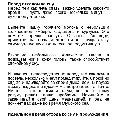
Перед отходом ко сну
Перед тем как лечь спать, важно уделить какое-то
время — пусть даже всего несколько минут —
духовному чтению.
Выпейте чашку горячего молока с небольшим
количеством имбиря, кардамона и куркумы. Это
поможет крепко заснуть. Согласно Аюрведе,
принятое на ночь молоко питает шукра-дхату,
самую утонченную ткань тела: репродуктивную.
Втирание небольшого количества масла в
подошвы ног и кожу головы также способствует
спокойному сну.
И наконец, непосредственно перед тем как лечь в
постель, несколько минут помедитируйте. Спокойно
сядьте и наблюдайте за своим дыханием. В паузах
между выдохом и вдохом мы встречаемся с Ничто.
Ничто — это энергия и разум, позвольте этому
разуму решить ваши проблемы. Начинайте и
заканчивайте свой день медитацией, и она не
покинет вас даже во время глубокого сна.
Идеальное время отхода ко сну и пробуждения