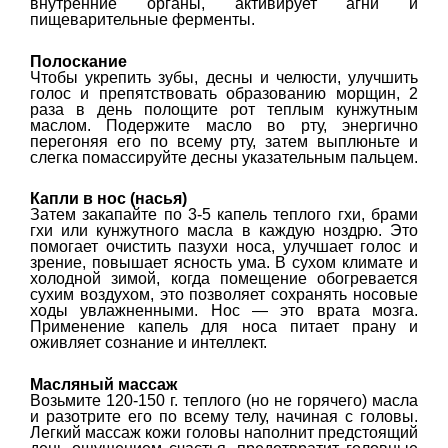
внутренние органы, активирует агни и
пищеварительные ферменты.
Полоскание
Чтобы укрепить зубы, десны и челюсти, улучшить
голос и препятствовать образованию морщин, 2
раза в день полощите рот теплым кунжутным
маслом. Подержите масло во рту, энергично
перегоняя его по всему рту, затем выплюньте и
слегка помассируйте десны указательным пальцем.
Капли в нос (насья)
Затем закапайте по 3-5 капель теплого гхи, брами
гхи или кунжутного масла в каждую ноздрю. Это
помогает очистить пазухи носа, улучшает голос и
зрение, повышает ясность ума. В сухом климате и
холодной зимой, когда помещение обогревается
сухим воздухом, это позволяет сохранять носовые
ходы увлажненными. Нос — это врата мозга.
Применение капель для носа питает прану и
оживляет сознание и интеллект.
Масляный массаж
Возьмите 120-150 г. теплого (но не горячего) масла
и разотрите его по всему телу, начиная с головы.
Легкий массаж кожи головы наполнит предстоящий