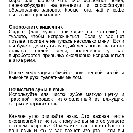
кофе или черного чая. Это ослабляет почки,
перевозбуждает надпочечники и способствует
образованию запоров. Кроме того, чай и кофе
вызывают привыкание.
Опорожните кишечник
Сядьте (или лучше присядьте на корточки) в
туалете, чтобы испражниться. Если у вас нет
позыва, посидите не тужась несколько минут. Если
вы будете делать так каждый день после выпитого
стакана теплой воды, постепенно у вас
выработается привычка ежедневно испражняться
в это время.
После дефекации обмойте анус теплой водой и
вымойте руки туалетным мылом.
Почистите зубы и язык
Используйте для чистки зубов мягкую щетку и
травяной порошок, изготовленный из вяжущих,
острых и горьких трав.
Каждое утро очищайте язык. Это важная часть
ежедневной гигиены, к тому же вы многое узнаете
о своем здоровье. Отмечайте, насколько обложен
ваш язык и как у вас пахнет изо рта. Если вы