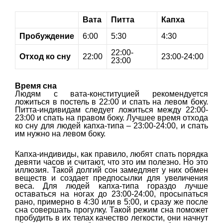
Вата
Питта
Капха
Пробуждение
6:00
5:30
4:30
22:00-
Отход ко сну
22:00
23:00-24:00
23:00
Время сна
Людям с вата-конституцией рекомендуется
ложиться в постель в 22:00 и спать на левом боку.
Питта-индивидам следует ложиться между 22:00-
23:00 и спать на правом боку. Лучшее время отхода
ко сну для людей капха-типа – 23:00-24:00, и спать
им нужно на левом боку.
Капха-индивиды, как правило, любят спать порядка
девяти часов и считают, что это им полезно. Но это
иллюзия. Такой долгий сон замедляет у них обмен
веществ и создает предпосылки для увеличения
веса. Для людей капха-типа гораздо лучше
оставаться на ногах до 23:00-24:00, просыпаться
рано, примерно в 4:30 или в 5:00, и сразу же после
сна совершать прогулку. Такой режим сна поможет
пробудить в их телах качество легкости, они начнут