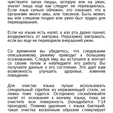
чувствуете запах пиццы, которую ели на ужин,
значит пища еще как следует не переварилась.
Если язык сильно обложен, это означает, что в
организме много амы, или токсинов. Быть может,
вы ели слишком поздно или ужин был труден для
переваривания.
Если на языке есть налет, а изо рта дурно пахнет,
воздержитесь от завтрака. Неразумно завтракать,
если вы еще не переварили вчерашний ужин.
Со временем вы убедитесь, что следование
описываемому режиму приводит к большему
осознаванию. Следуя ему, вы вступаете в контакт
со своим телом и наблюдаете его работу. Вы
получаете данные о его состоянии. Это дает вам
возможность улучшить здоровье, изменив
поведение.
Для очистки языка лучше использовать
специальный скребок из нержавеющей стали, но
ложка тоже годится. Осторожно соскабливайте
налет от основания к кончику языка, пока не
очистите всю поверхность (понадобится 7-14
проходов). Помимо удаления с языка бактерий,
такая очистка косвенным образом стимулирует