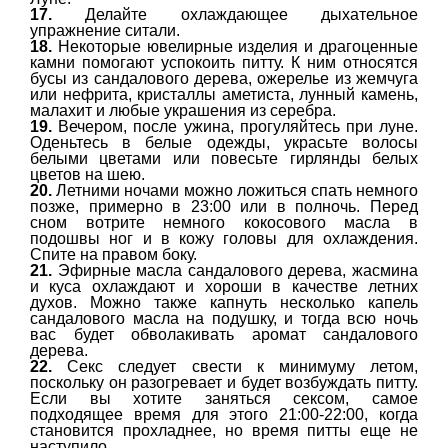
17.
Делайте охлаждающее дыхательное
упражнение ситали.
18.
Некоторые ювелирные изделия и драгоценные
камни помогают успокоить питту. К ним относятся
бусы из сандалового дерева, ожерелье из жемчуга
или нефрита, кристаллы аметиста, лунный камень,
малахит и любые украшения из серебра.
19.
Вечером, после ужина, прогуляйтесь при луне.
Оденьтесь в белые одежды, украсьте волосы
белыми цветами или повесьте гирлянды белых
цветов на шею.
20.
Летними ночами можно ложиться спать немного
позже, примерно в 23:00 или в полночь. Перед
сном вотрите немного кокосового масла в
подошвы ног и в кожу головы для охлаждения.
Спите на правом боку.
21.
Эфирные масла сандалового дерева, жасмина
и куса охлаждают и хороши в качестве летних
духов. Можно также капнуть несколько капель
сандалового масла на подушку, и тогда всю ночь
вас будет обволакивать аромат сандалового
дерева.
22.
Секс следует свести к минимуму летом,
поскольку он разогревает и будет возбуждать питту.
Если вы хотите заняться сексом, самое
подходящее время для этого 21:00-22:00, когда
становится прохладнее, но время питты еще не
наступило.