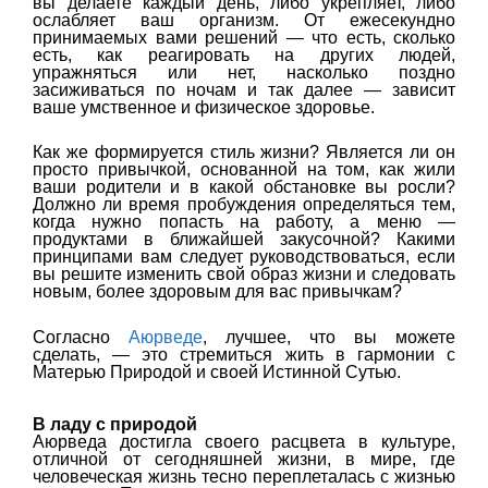
вы делаете каждый день, либо укрепляет, либо
ослабляет ваш организм. От ежесекундно
принимаемых вами решений — что есть, сколько
есть, как реагировать на других людей,
упражняться или нет, насколько поздно
засиживаться по ночам и так далее — зависит
ваше умственное и физическое здоровье.
Как же формируется стиль жизни? Является ли он
просто привычкой, основанной на том, как жили
ваши родители и в какой обстановке вы росли?
Должно ли время пробуждения определяться тем,
когда нужно попасть на работу, а меню —
продуктами в ближайшей закусочной? Какими
принципами вам следует руководствоваться, если
вы решите изменить свой образ жизни и следовать
новым, более здоровым для вас привычкам?
Согласно
Аюрведе
, лучшее, что вы можете
сделать, — это стремиться жить в гармонии с
Матерью Природой и своей Истинной Сутью.
В ладу с природой
Аюрведа достигла своего расцвета в культуре,
отличной от сегодняшней жизни, в мире, где
человеческая жизнь тесно переплеталась с жизнью