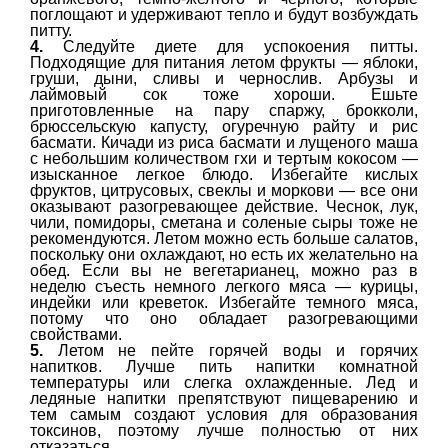
поглощают и удерживают тепло и будут возбуждать
питту.
4.
Следуйте диете для успокоения питты.
Подходящие для питания летом фрукты — яблоки,
груши, дыни, сливы и чернослив. Арбузы и
лаймовый сок тоже хороши. Ешьте
приготовленные на пару спаржу, брокколи,
брюссельскую капусту, огуречную райту и рис
басмати. Кичади из риса басмати и лущеного маша
с небольшим количеством гхи и тертым кокосом —
изысканное легкое блюдо. Избегайте кислых
фруктов, цитрусовых, свеклы и моркови — все они
оказывают разогревающее действие. Чеснок, лук,
чили, помидоры, сметана и соленые сыры тоже не
рекомендуются. Летом можно есть больше салатов,
поскольку они охлаждают, но есть их желательно на
обед. Если вы не вегетарианец, можно раз в
неделю съесть немного легкого мяса — курицы,
индейки или креветок. Избегайте темного мяса,
потому что оно обладает разогревающими
свойствами.
5.
Летом не пейте горячей воды и горячих
напитков. Лучше пить напитки комнатной
температуры или слегка охлажденные. Лед и
ледяные напитки препятствуют пищеварению и
тем самым создают условия для образования
токсинов, поэтому лучше полностью от них
отказаться.