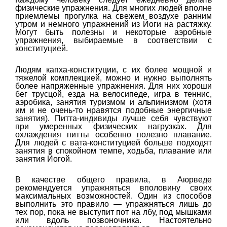
физические упражнения. Для многих людей вполне
приемлемы прогулка на свежем воздухе ранним
утром и немного упражнений из Йоги на растяжку.
Могут быть полезны и некоторые аэробные
упражнения, выбираемые в соответствии с
конституцией.
Людям капха-конституции, с их более мощной и
тяжелой комплекцией, можно и нужно выполнять
более напряженные упражнения. Для них хороши
бег трусцой, езда на велосипеде, игра в теннис,
аэробика, занятия туризмом и альпинизмом (хотя
им и не очень-то нравятся подобные энергичные
занятия). Питта-индивиды лучше себя чувствуют
при умеренных физических нагрузках. Для
охлаждения питты особенно полезно плавание.
Для людей с вата-конституцией больше подходят
занятия в спокойном темпе, ходьба, плавание или
занятия Йогой.
В качестве общего правила, в Аюрведе
рекомендуется упражняться вполовину своих
максимальных возможностей. Один из способов
выполнить это правило — упражняться лишь до
тех пор, пока не выступит пот на лбу, под мышками
или вдоль позвоночника. Настоятельно