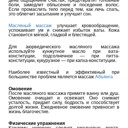
день ощущением счастья, предотвратит головные
боли, замедлит облысение и поседение волос.
Если промаслить тело перед тем, как лечь спать,
это облегчит засыпание и улучшит сон.
Масляный массаж
улучшает кровообращение,
успокаивает ум и снижает избыток ваты. Кожа
становится мягкой, гладкой и блестящей.
Для аюрведического масляного массажа
используйте кунжутное масло при вата-
конституции, подсолнечное — при питта-
конституции, кукурузное — при капха-конституции.
Наиболее известный и эффективный при
большинстве проблем является массаж
Абъянга
Омовение
После масляного массажа примите ванну или душ.
Омовение очищает и освежает. Оно снимает
усталость, придает силу, бодрость и способствует
долгой жизни. Ежедневное омовение привносит в
жизнь благочестие.
Физические упражнения
Каждому человеку следует ежедневно делать