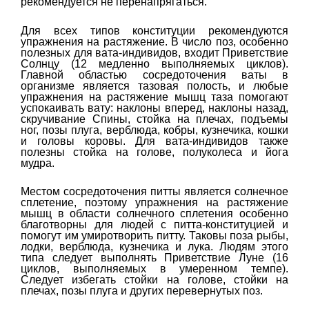
рекомендуется не перенапрягаться.
Для всех типов конституции рекомендуются
упражнения на растяжение. В число поз, особенно
полезных для вата-индивидов, входит Приветствие
Солнцу (12 медленно выполняемых циклов).
Главной областью сосредоточения ваты в
организме является тазовая полость, и любые
упражнения на растяжение мышц таза помогают
успокаивать вату: наклоны вперед, наклоны назад,
скручивание Спины, стойка на плечах, подъемы
ног, позы плуга, верблюда, кобры, кузнечика, кошки
и головы коровы. Для вата-индивидов также
полезны стойка на голове, полуколеса и йога
мудра.
Местом сосредоточения питты является солнечное
сплетение, поэтому упражнения на растяжение
мышц в области солнечного сплетения особенно
благотворны для людей с питта-конституцией и
помогут им умиротворить питту. Таковы поза рыбы,
лодки, верблюда, кузнечика и лука. Людям этого
типа следует выполнять Приветствие Луне (16
циклов, выполняемых в умеренном темпе).
Следует избегать стойки на голове, стойки на
плечах, позы плуга и других перевернутых поз.