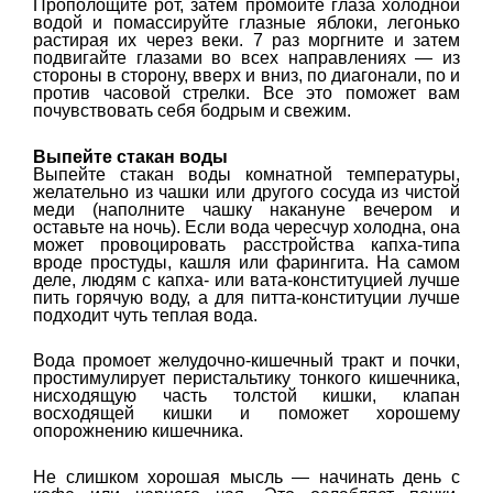
Прополощите рот, затем промойте глаза холодной
водой и помассируйте глазные яблоки, легонько
растирая их через веки. 7 раз моргните и затем
подвигайте глазами во всех направлениях — из
стороны в сторону, вверх и вниз, по диагонали, по и
против часовой стрелки. Все это поможет вам
почувствовать себя бодрым и свежим.
Выпейте стакан воды
Выпейте стакан воды комнатной температуры,
желательно из чашки или другого сосуда из чистой
меди (наполните чашку накануне вечером и
оставьте на ночь). Если вода чересчур холодна, она
может провоцировать расстройства капха-типа
вроде простуды, кашля или фарингита. На самом
деле, людям с капха- или вата-конституцией лучше
пить горячую воду, а для питта-конституции лучше
подходит чуть теплая вода.
Вода промоет желудочно-кишечный тракт и почки,
простимулирует перистальтику тонкого кишечника,
нисходящую часть толстой кишки, клапан
восходящей кишки и поможет хорошему
опорожнению кишечника.
Не слишком хорошая мысль — начинать день с