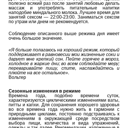
полезно всякий раз после занятий любовью делать
массаж и употреблять питательные напитки
наподобие миндального молока. Лучшее время для
занятий сексом — 22:00-23:00. Заниматься сексом
по утрам или днем не рекомендуется.
Соблюдение описанного выше режима дня имеет
очень большое значение.
«Я больше полагаюсь на хороший режим, который
поддерживает в равновесии мои жизненные соки и
дарует мне крепкий сон. Пейте горячее в мороз,
холодное в жаркие дни; во всем соблюдайте меру;
переваривайте пищу, спите, наслаждайтесь и
плюйте на все остальное»
.
Вольтер
Сезонные изменения в режиме
Времена года, подобно времени суток,
характеризуются циклическими изменениями ваты,
питты и капхи. Для сохранения хорошего здоровья
во все времена года нужно жить в гармонии с
природными циклами, постоянно подстраиваясь к
изменениям в окружающей среде посредством
выбора пищи, количества и вида упражнений,
одежды и так далее, Рекомендации, изложенные в