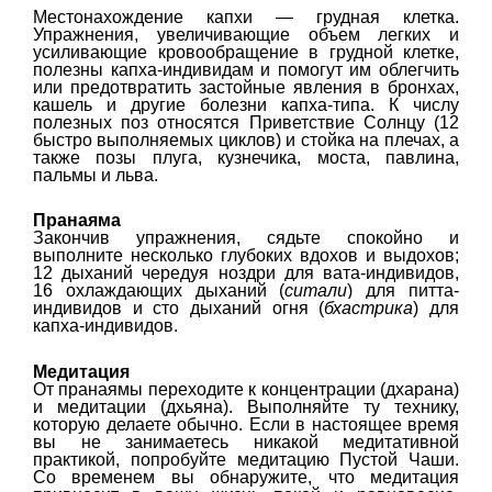
Местонахождение капхи — грудная клетка.
Упражнения, увеличивающие объем легких и
усиливающие кровообращение в грудной клетке,
полезны капха-индивидам и помогут им облегчить
или предотвратить застойные явления в бронхах,
кашель и другие болезни капха-типа. К числу
полезных поз относятся Приветствие Солнцу (12
быстро выполняемых циклов) и стойка на плечах, а
также позы плуга, кузнечика, моста, павлина,
пальмы и льва.
Пранаяма
Закончив упражнения, сядьте спокойно и
выполните несколько глубоких вдохов и выдохов;
12 дыханий чередуя ноздри для вата-индивидов,
16 охлаждающих дыханий (
ситали
) для питта-
индивидов и сто дыханий огня (
бхастрика
) для
капха-индивидов.
Медитация
От пранаямы переходите к концентрации (дхарана)
и медитации (дхьяна). Выполняйте ту технику,
которую делаете обычно. Если в настоящее время
вы не занимаетесь никакой медитативной
практикой, попробуйте медитацию Пустой Чаши.
Со временем вы обнаружите, что медитация