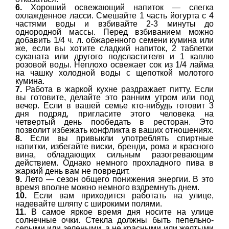
6.
Хороший освежающий напиток — слегка
охлажденное ласси. Смешайте 1 часть йогурта с 4
частями воды и взбивайте 2-3 минуты до
однородной массы. Перед взбиванием можно
добавить 1/4 ч. л. обжаренного семени кумина или
же, если вы хотите сладкий напиток, 2 таблетки
суканата или другого подсластителя и 1 каплю
розовой воды. Неплохо освежает сок из 1/4 лайма
на чашку холодной воды с щепоткой молотого
кумина.
7.
Работа в жаркой кухне раздражает питту. Если
вы готовите, делайте это ранним утром или под
вечер. Если в вашей семье кто-нибудь готовит 3
дня подряд, пригласите этого человека на
четвертый день пообедать в ресторан. Это
позволит избежать конфликта в ваших отношениях.
8.
Если вы привыкли употреблять спиртные
напитки, избегайте виски, бренди, рома и красного
вина, обладающих сильным разогревающим
действием. Однако немного прохладного пива в
жаркий день вам не повредит.
9.
Лето — сезон общего понижения энергии. В это
время вполне можно немного вздремнуть днем.
10.
Если вам приходится работать на улице,
надевайте шляпу с широкими полями.
11.
В самое яркое время дня носите на улице
солнечные очки. Стекла должны быть пепельно-
серыми или зелеными, а не красными или желтыми