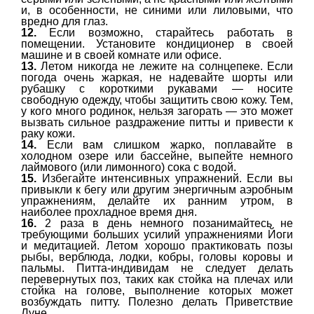
и, в особенности, не синими или лиловыми, что
вредно для глаз.
12.
Если возможно, старайтесь работать в
помещении. Установите кондиционер в своей
машине и в своей комнате или офисе.
13.
Летом никогда не лежите на солнцепеке. Если
погода очень жаркая, не надевайте шорты или
рубашку с короткими рукавами — носите
свободную одежду, чтобы защитить свою кожу. Тем,
у кого много родинок, нельзя загорать — это может
вызвать сильное раздражение питты и привести к
раку кожи.
14.
Если вам слишком жарко, поплавайте в
холодном озере или бассейне, выпейте немного
лаймового (или лимонного) сока с водой.
15.
Избегайте интенсивных упражнений. Если вы
привыкли к бегу или другим энергичным аэробным
упражнениям, делайте их ранним утром, в
наиболее прохладное время дня.
16.
2 раза в день немного позанимайтесь не
требующими больших усилий упражнениями Йоги
и медитацией. Летом хорошо практиковать позы
рыбы, верблюда, лодки, кобры, головы коровы и
пальмы. Питта-индивидам не следует делать
перевернутых поз, таких как стойка на плечах или
стойка на голове, выполнение которых может
возбуждать питту. Полезно делать Приветствие
Луне.