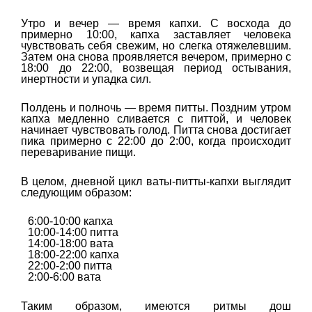
Утро и вечер — время капхи. С восхода до
примерно 10:00, капха заставляет человека
чувствовать себя свежим, но слегка отяжелевшим.
Затем она снова проявляется вечером, примерно с
18:00 до 22:00, возвещая период остывания,
инертности и упадка сил.
Полдень и полночь — время питты. Поздним утром
капха медленно сливается с питтой, и человек
начинает чувствовать голод. Питта снова достигает
пика примерно с 22:00 до 2:00, когда происходит
переваривание пищи.
В целом, дневной цикл ваты-питты-капхи выглядит
следующим образом:
6:00-10:00 капха
10:00-14:00 питта
14:00-18:00 вата
18:00-22:00 капха
22:00-2:00 питта
2:00-6:00 вата
Таким образом, имеются ритмы дош