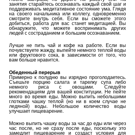
занятия старайтесь осознавать каждый свой шаг и
поддерживать медитативное состояние ума. Глядя
на своего начальника или коллегу, одновременно
смотрите внутрь себя. Если вы сможете этого
добиться, работа для вас станет медитацией. Вы
обнаружите, что можете воспринимать других
людей с состраданием и большим осознаванием.
Лучше не пить чай и кофе на работе. Если вы
почувствуете жажду, выпейте немного теплой воды
или фруктового сока, в зависимости от того, что
вам больше нравится.
Обеденный перерыв
Примерно к полудню вы изрядно проголодаетесь.
Съешьте порцию салата и тарелку супа либо
немного риса с овощами. Следуйте
рекомендациям для вашей конституции. Не пейте
много во время еды. Можно выпить небольшими
глотками чашку теплой (но ни в коем случае не
ледяной) воды. Небольшое количество воды
улучшает пищеварение.
Можно выпить чашку воды за час до еды или через
час после, но не сразу после еды, поскольку это
замедлит пищеварение и создаст условия для