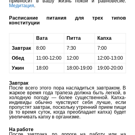
привносит в вашу жизнь покой и равновесие.
Медитация
.
Расписание питания для трех типов
конституции
Вата
Питта
Капха
Завтрак
8:00
7:30
7:00
Обед
11:00-12:00
12:00
12:00-13:00
Ужин
18:00
18:00-19:00
19:00-20:00
Завтрак
После всего этого пора насладиться завтраком. В
жаркое время года трапеза должна быть легкой, в
холодную погоду — более существенной. Капха-
индивиды обычно чувствуют себя лучше, если
пропустят завтрак, поскольку утренний прием пищи
(в то время суток, когда преобладает капха) будет
увеличивать капху в организме.
На работе
После завтрака, по дороге на работу или на