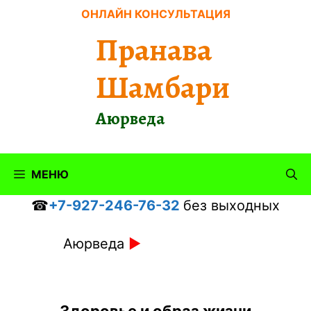
Перейти
ОНЛАЙН КОНСУЛЬТАЦИЯ
к
Пранава
содержимому
Шамбари
Аюрведа
МЕНЮ
☎
+7-927-246-76-32
без выходных
Аюрведа
►
Здоровье и образ жизни