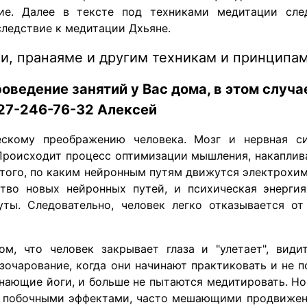
ие. Далее в тексте под техниками медитации сле
ледствие к медитации Дхьяне.
и, пранаяме и другим техникам и принципам
оведение занятий у Вас дома, в этом случа
927-246-76-32 Алексей
скому преображению человека. Мозг и нервная си
 Происходит процесс оптимизации мышления, накаплив
т того, по каким нейронным путям движутся электрохим
тво новых нейронных путей, и психическая энергия
ты. Следовательно, человек легко отказывается от
м, что человек закрывает глаза и "улетает", види
азочарование, когда они начинают практиковать и не п
нающие йоги, и больше не пытаются медитировать. Но
я побочными эффектами, часто мешающими продвижени