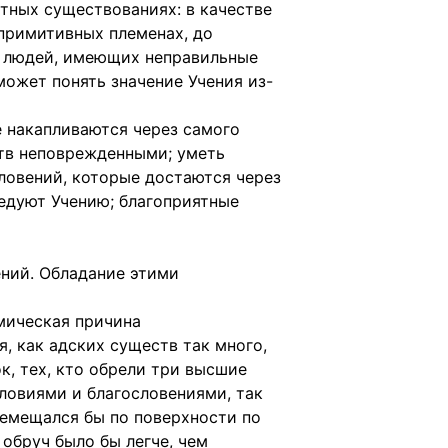
тных существованиях: в качестве
 примитивных племенах, до
е людей, имеющих неправильные
 может понять значение Учения из-
е накапливаются через самого
вств неповрежденными; уметь
ловений, которые достаются через
ледуют Учению; благоприятные
ений. Обладание этими
мическая причина
, как адских существ так много,
к, тех, кто обрели три высшие
ловиями и благословениями, так
еремещался бы по поверхности по
 обруч было бы легче, чем