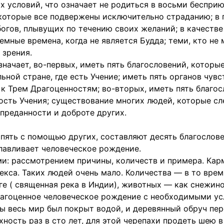
х условий, что означает не родиться в восьми беспpию
, которые все подвеpжены исключительно страданию; в
огов, плывущих по течению своих желаний; в качеств
темные времена, когда не является Будда; теми, кто не
 зрения.
начает, во-первых, иметь пять благословений, которы
льной стране, где есть Учение; иметь пять органов чу
 к Трем Драгоценностям; во-вторых, иметь пять благос
вость Учения; существование многих людей, которые с
пpеданности и добpоте дpугих.
и пять с помощью других, составляют десять благослов
лавливает человеческое рождение.
ми: рассмотрением причины, количеств и примера. Кар
кса. Таких людей очень мало. Количества — в то время
ге ( священная река в Индии), животных — как снежино
драгоценное человеческое рождение с необходимыми ус
 бы весь мир был покрыт водой, и деревянный обруч п
хность раз в сто лет, для этой черепахи продеть шею в