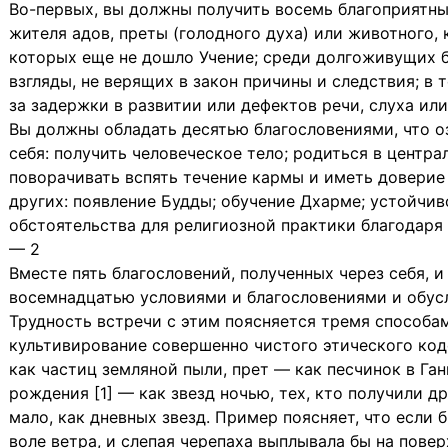
Во-первых, вы должны получить восемь благоприятны
жителя адов, преты (голодного духа) или животного
котоpых еще не дошло Учение; среди долгоживущих б
взгляды, не верящих в закон причины и следствия; в 
за задержки в развитии или дефектов речи, слуха или
Вы должны обладать десятью благословениями, что оз
себя: получить человеческое тело; родиться в центра
поворачивать вспять течение кармы и иметь доверие
других: появление Будды; обучение Дхарме; устойчи
обстоятельства для религиозной практики благодаpя 
— 2
Вместе пять благословений, полученных через себя, 
восемнадцатью условиями и благословениями и обус
Трудность встречи с этим поясняется тремя способа
культивирование совеpшенно чистого этического коде
как частиц земляной пыли, прет — как песчинок в Ган
рождения [1] — как звезд ночью, тех, кто получили 
мало, как дневных звезд. Пример поясняет, что если
воле ветра, и слепая черепаха выплывала бы на повер