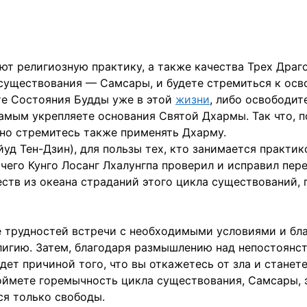
ют религиозную практику, а также качества Трех Драг
 существования — Самсары, и будете стремиться к осв
ете Состояния Будды уже в этой
жизни
, либо освободит
амым укрепляете основания Святой Дхармы. Так что, п
но стремитесь также применять Дхарму.
йуд Тен-Дзин), для пользы тех, кто занимается практи
 чего Кунго Лосанг Лхалунгпа проверил и исправил пер
ств из oкеана страданий этого цикла существований, 
е трудностей встречи с необходимыми условиями и бл
лигию. Затем, благодаря размышлению над непостоянст
удет причиной того, что вы откажетесь от зла и стане
поймете гоpемычность цикла существования, Самсары, 
ся только свободы.