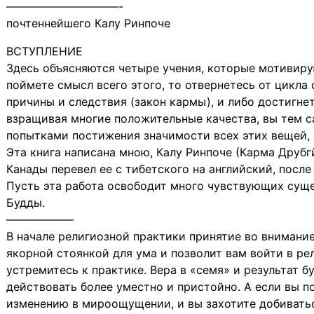
——————————-
почтеннейшего Калу Ринпоче
ВСТУПЛЕНИЕ
Здесь объясняются четыре учения, которые мотивиру
поймете смысл всего этого, то отвернетесь от цикла
причины и следствия (закон кармы), и либо достигн
взpащивая многие положительные качества, вы тем с
попытками постижения значимости всех этих вещей, 
Эта книга написана мною, Калу Ринпоче (Карма Друбг
Канады перевел ее с тибетского на английский, после
Пусть эта работа освободит много чувствующих суще
Будды.
——————
В начале религиозной практики принятие во внимани
якорной стоянкой для ума и позволит вам войти в ре
устремитесь к практике. Вера в «семя» и результат б
действовать более уместно и пристойно. А если вы 
изменению в миpоощущении, и вы захотите добивать