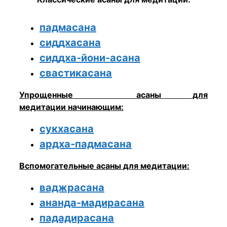
падмасана
сиддхасана
сиддха-йони-асана
свастикасана
Упрощенные асаны для
медитации начинающим:
сукхасана
ардха-падмасана
Вспомогательные асаны для медитации:
ваджрасана
ананда-мадирасана
пададирасана