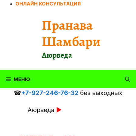
Перейти
ОНЛАЙН КОНСУЛЬТАЦИЯ
к
содержимому
Пранава
Шамбари
Аюрведа
МЕНЮ
☎
+7-927-246-76-32
без выходных
Аюрведа
►