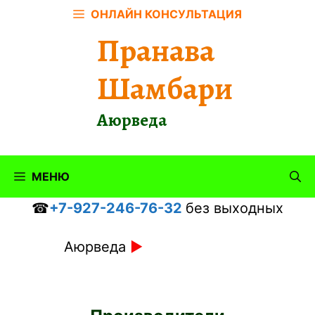
Перейти
ОНЛАЙН КОНСУЛЬТАЦИЯ
к
Пранава
содержимому
Шамбари
Аюрведа
МЕНЮ
☎
+7-927-246-76-32
без выходных
Аюрведа
►