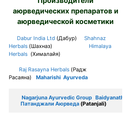
Производители
аюрведических препаратов и
аюрведической косметики
Dabur India Ltd
(Дабур)
Shahnaz
Herbals
(Шахназ)
Himalaya
Herbals
(Хималайя)
Raj Rasayna Herbals
(Радж
Расаяна)
Maharishi Ayurveda
Nagarjuna Ayurvedic Group
Baidyanath
 ( 
Патанджали Аюрведа
 (Patanjali)