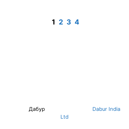
1
2
3
4
Дабур
Dabur India
Ltd