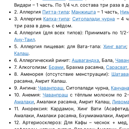
Видари – 1 часть. По 1/4 ч.л. состава три раза в 
2. Аллергия
Питта-типа
:
Манжишта
– 1 часть,
Ни
3. Аллергия
Капха-типа
:
Ситопалади чурна
– 4 ч
три раза в день с мёдом.
4. Аллергия (для всех типов): Принимать по 1/2-
Ану-Таил
.
5. Аллергия пищевая: для Вата-тапа:
Хинг вати
;
Калаш
.
6. Аллергический ринит:
Ашвагандха
, Бала,
Чава
7. Алкоголизм:
Брами
, Брахма расаяна,
Сарасват
8. Аменорея (отсутствие менструации):
Шатава
расаяна, Амрит Калаш.
9. Ангина:
Чаванпраш
, Ситопалади чурна,
Канчана
10. Анемия:
Чаванпраш
с тёплым молоком по 2-3
Амалаки
, Амалаки расаяна, Амрит Калаш,
Ливом
11. Анорексия: Кардамон, Хинг Вати (Асафети
Амалаки, Амалаки расаяна, Бхумиамалаки, Амри
12. Артериосклероз: Для Кафы – чеснок + мед