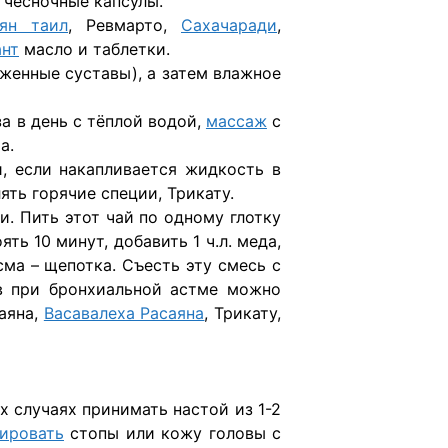
, чесночные капсулы.
ян таил
, Ревмарто,
Сахачаради
,
нт
масло и таблетки.
раженные суставы), а затем влажное
аза в день с тёплой водой,
массаж
с
а.
и, если накапливается жидкость в
ть горячие специи, Трикату.
ги. Пить этот чай по одному глотку
ть 10 минут, добавить 1 ч.л. меда,
сма – щепотка. Съесть эту смесь с
ов при бронхиальной астме можно
саяна,
Васавалеха Расаяна
, Трикату,
х случаях принимать настой из 1-2
ировать
стопы или кожу головы с