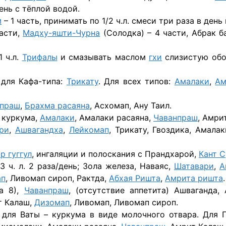
день с тёплой водой.
м
– 1 часть, принимать по 1/2 ч.л. смеси три раза в день
асти,
Мадху-яшти-Чурна
(Солодка) – 4 части, Абрак ба
1 ч.л.
Трифалы
и смазывать маслом
гхи
слизистую обо
 для Кафа-типа:
Трикату
. Для всех типов:
Амалаки
,
Ам
нпраш
,
Брахма расаяна
, Асхомап, Ану Таил.
, куркума,
Амалаки
, Амалаки расаяна,
Чаванпраш
, Амри
ри
,
Ашвагандха
,
Лейкомап
, Трикату, Гвоздика, Амала
р гуггул
, ингаляции и полоскания с Прандхарой,
Кант С
 ч. л. 2 раза/день; Зола железа, Наваяс,
Шатавари
,
А
ап
, Ливомап сироп, Рактда,
Абхая Ришта
,
Амрита ришта
.
да 8),
Чаванпраш
, (отсутствие аппетита) Ашваганда,
т Калаш,
Дизомап
, Ливомап, Ливомап сироп.
, для Ваты – куркума в виде молочного отвара. Для 