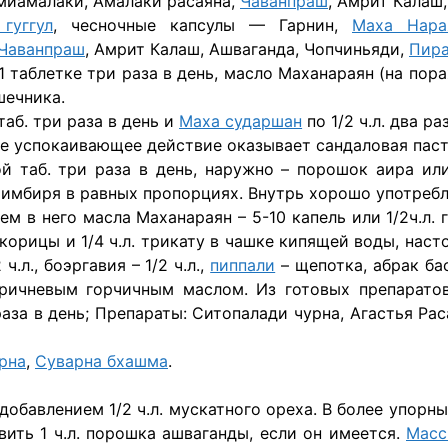
хумиамалаки, Амалаки расаяна,
Чаванпраш
, Амрит Калаш
гуггул
, чесночные капсулы — Гарнин,
Маха Нара
Чаванпраш
, Амрит Калаш, Ашваганда, Чопчиньяди,
Пира
 1 таблетке три раза в день, масло Маханараян (на по
шечника.
аб. три раза в день и
Маха сударшан
по 1/2 ч.л. два р
же успокаивающее действие оказывает сандаловая паст
ной таб. три раза в день, наружно – порошок аира ил
имбиря в равных пропорциях. Внутрь хорошо употребля
м в него масла Маханараян – 5-10 капель или 1/2ч.л. 
орицы и 1/4 ч.л. трикату в чашке кипящей воды, настоя
.л., боэргавия – 1/2 ч.л.,
пиппали
– щепотка, абрак ба
коричневым горчичным маслом. Из готовых препарат
раза в день; Препараты: Ситопалади чурна, Агастья Ра
рна
,
Суварна бхашма
.
добавлением 1/2 ч.л. мускатного ореха. В более упорны
вить 1 ч.л. порошка ашваганды, если он имеется.
Масс