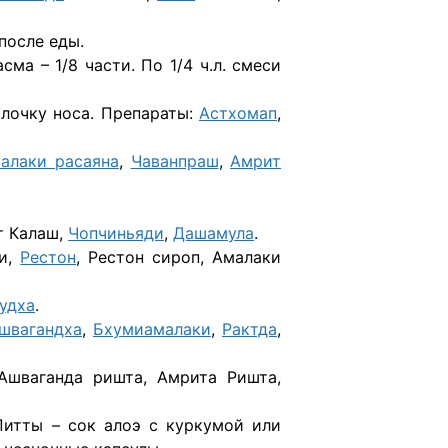
 после еды.
сма – 1/8 части. По 1/4 ч.л. смеси
лочку носа. Препараты:
Астхомап
,
алаки расаяна
,
Чаванпраш
,
Амрит
т Калаш,
Чопчиньяди
,
Дашамула
.
ки,
Рестон
, Рестон сироп, Амалаки
удха
.
швагандха
,
Бхумиамалаки
,
Рактда
,
 Ашваганда ришта, Амрита Ришта,
Питты – сок алоэ с куркумой или