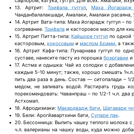
сафлором, катука, гуггул. Для всех: Амалаки, Б
13. Артрит:
Трифала гуггул
,
Маха Йогарадж 
Чанданбалалакшади, Амалаки, Амалаки расаяна,
14. Артрит Вата-типа: Маха йогарадж гуггул – по
согревание.
Трифала
и касторовое масло для ки
15. Артрит Питта-типа:
Кайшоре гуггул
по одной т
касторовым,
кокосовым
и
маслом Брами
, а так
16. Артрит Кафа-типа: Пунарнава гуггул по од
суставе, нанесите пасту из порошка
боэргавии
и 
17. Астма и одышка: Чай из солодки с добавление
каждые 5-10 минут; также, хорошо смешать 1ч.л.к
пить два раза в день. Состав — ситопалади – 1/2 ч
медом, не запивать водой. Растирать грудь 
порекомендовать: Чаванпраш – по 1/2-1 ч.л. два 
Астхомап.
18. Афродизиаки:
Макардвадж бати
,
Шатавари чу
19. Бели: Арогйавартхини бати,
Супари пак
.
20. Бессонница: Выпить чашку теплого молока с 
ч.л. валерианы на чашку воды, куда можно доба