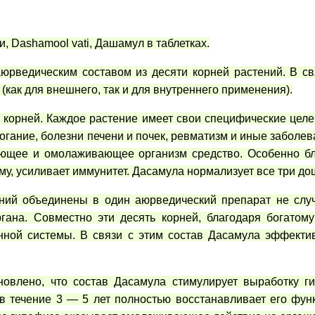
, Dashamool vati, Дашамул в таблетках.
рведическим составом из десяти корней растений. В св
(как для внешнего, так и для внутреннего применения).
 корней. Каждое растение имеет свои специфические цел
гание, болезни печени и почек, ревматизм и иные заболев
щающее и омолаживающее организм средство. Особенно бл
му, усиливает иммунитет. Дасамула нормализует все три дош
ний объединены в один аюрведический препарат не слу
гана. Совместно эти десять корней, благодаря богатом
нной системы. В связи с этим состав Дасамула эффекти
новлено, что состав Дасамула стимулирует выработку г
 в течение 3 — 5 лет полностью восстанавливает его фу