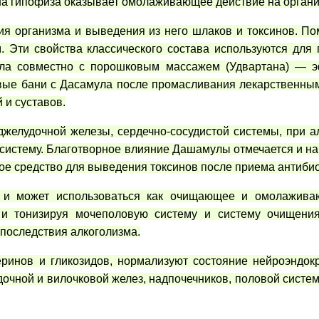
на гипофиза оказывает омолаживающее действие на органи
ия организма и выведения из него шлаков и токсинов. П
 Эти свойства классического состава используются для
ла совместно с порошковым массажем (Удвартана) — э
овые бани с Дасамула после промасливания лекарственны
 и суставов.
джелудочной железы, сердечно-сосудистой системы, при а
 систему. Благотворное влияние Дашамулы отмечается и на
е средство для выведения токсинов после приема антибио
и и может использоваться как очищающее и омолажива
 и тонизируя мочеполовую систему и систему очищения
 последствия алкоголизма.
еринов и гликозидов, нормализуют состояние нейроэндок
очной и вилочковой желез, надпочечников, половой систем