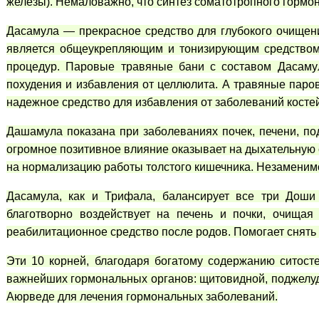
железы). Немаловажно, что синтез соматотропного гормо
Дасамула — прекрасное средство для глубокого очищен
является общеукрепляющим и тонизирующим средством.
процедур. Паровые травяные бани с составом Дасаму
похудения и избавления от целлюлита. А травяные пар
надежное средство для избавления от заболеваний костей
Дашамула показана при заболеваниях почек, печени, по
огромное позитивное влияние оказывает на дыхательную
на нормализацию работы толстого кишечника. Незаменимо
Дасамула, как и Трифала, балансирует все три Дош
благотворно воздействует на печень и почки, очищая
реабилитационное средство после родов. Помогает снять
Эти 10 корней, благодаря богатому содержанию ситост
важнейших гормональных органов: щитовидной, поджелуд
Аюрведе для лечения гормональных заболеваний.