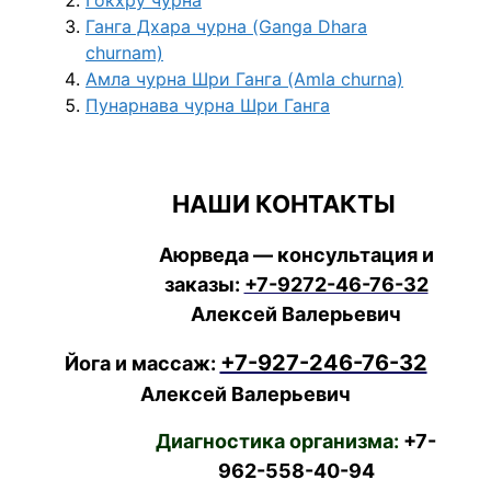
Гокхру чурна
Ганга Дхара чурна (Ganga Dhara
churnam)
Амла чурна Шри Ганга (Amla churna)
Пунарнава чурна Шри Ганга
НАШИ КОНТАКТЫ
Аюрведа — консультация и
заказы:
+7-9272-46-76-32
Алексей Валерьевич
+7-927-246-76-32
Йога и массаж:
Алексей Валерьевич
Диагностика организма:
+7-
962-558-40-94