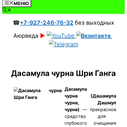
МЕНЮ
☎
+7-927-246-76-32
без выходных
Аюрведа
►
Дасамула чурна Шри Ганга
​Дасамула
чурна (Дашамула
чурна, Дашмул
чурна)
—
прекрасное
средство для
глубокого очищения