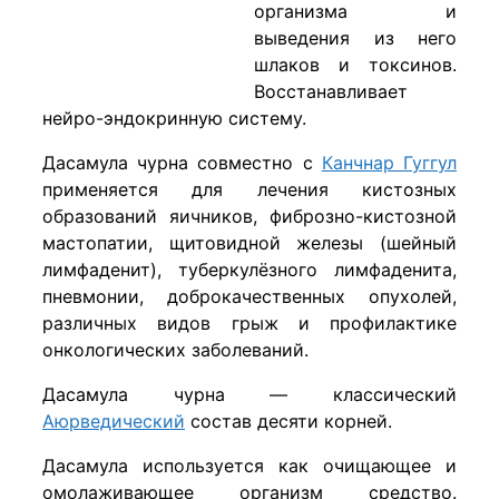
организма и
выведения из него
шлаков и токсинов.
Восстанавливает
нейро-эндокринную систему.
Дасамула чурна совместно с
Канчнар Гуггул
применяется для лечения кистозных
образований яичников, фиброзно-кистозной
мастопатии, щитовидной железы (шейный
лимфаденит), туберкулёзного лимфаденита,
пневмонии, доброкачественных опухолей,
различных видов грыж и профилактике
онкологических заболеваний.
Дасамула чурна — классический
Аюрведический
состав десяти корней.
Дасамула используется как очищающее и
омолаживающее организм средство.