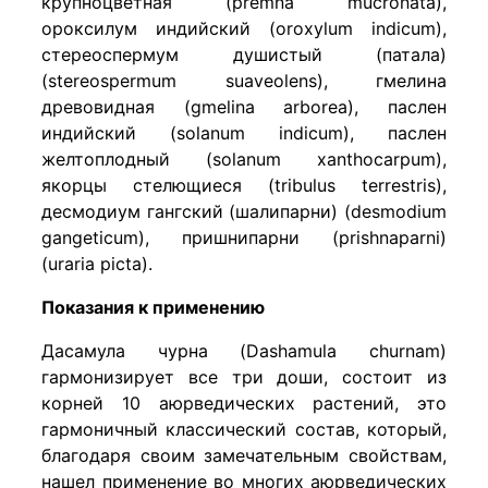
крупноцветная (premna mucronata),
ороксилум индийский (oroxylum indicum),
стереоспермум душистый (патала)
(stereospermum suaveolens), гмелина
древовидная (gmelina arborea), паслен
индийский (solanum indicum), паслен
желтоплодный (solanum xanthocarpum),
якорцы стелющиеся (tribulus terrestris),
десмодиум гангский (шалипарни) (desmodium
gangeticum), пришнипарни (prishnaparni)
(uraria picta).
Показания к применению
Дасамула чурна (Dashamula churnam)
гармонизирует все три доши, состоит из
корней 10 аюрведических растений, это
гармоничный классический состав, который,
благодаря своим замечательным свойствам,
нашел применение во многих аюрведических