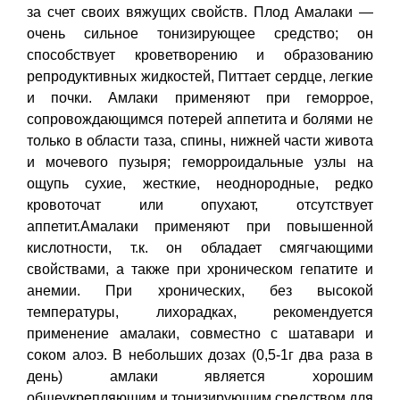
за счет своих вяжущих свойств. Плод Амалаки —
очень сильное тонизирующее средство; он
способствует кроветворению и образованию
репродуктивных жидкостей, Питтает сердце, легкие
и почки. Амлаки применяют при геморрое,
сопровождающимся потерей аппетита и болями не
только в области таза, спины, нижней части живота
и мочевого пузыря; геморроидальные узлы на
ощупь сухие, жесткие, неоднородные, редко
кровоточат или опухают, отсутствует
аппетит.Амалаки применяют при повышенной
кислотности, т.к. он обладает смягчающими
свойствами, а также при хроническом гепатите и
анемии. При хронических, без высокой
температуры, лихорадках, рекомендуется
применение амалаки, совместно с шатавари и
соком алоэ. В небольших дозах (0,5-1г два раза в
день) амлаки является хорошим
общеукрепляющим и тонизирующим средством для