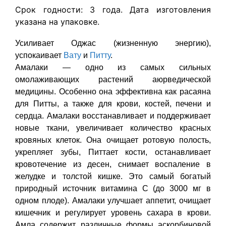
Срок годности: 3 года. Дата изготовления
указана на упаковке.
Усиливает Оджас (жизненную энергию),
успокаивает
Вату
и
Питту
.
Амалаки — одно из самых сильных
омолаживающих растений аюрведической
медицины. Особенно она эффективна как расаяна
для Питты, а также для крови, костей, печени и
сердца. Амалаки восстанавливает и поддерживает
новые ткани, увеличивает количество красных
кровяных клеток. Она очищает ротовую полость,
укрепляет зубы, Питтает кости, останавливает
кровотечение из десен, снимает воспаление в
желудке и толстой кишке. Это самый богатый
природный источник витамина С (до 3000 мг в
одном плоде). Амалаки улучшает аппетит, очищает
кишечник и регулирует уровень сахара в крови.
Амла содержит различные формы аскорбиновой