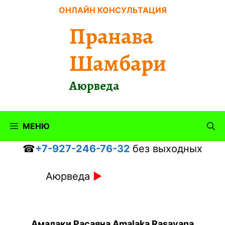
Перейти
ОНЛАЙН КОНСУЛЬТАЦИЯ
к
Пранава
содержимому
Шамбари
Аюрведа
МЕНЮ
☎
+7-927-246-76-32
без выходных
Аюрведа
►
Амалаки Расаяна
Amalaka Rasayana