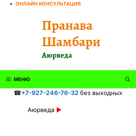
Перейти
ОНЛАЙН КОНСУЛЬТАЦИЯ
к
содержимому
Пранава
Шамбари
Аюрведа
МЕНЮ
☎
+7-927-246-76-32
без выходных
Аюрведа
►