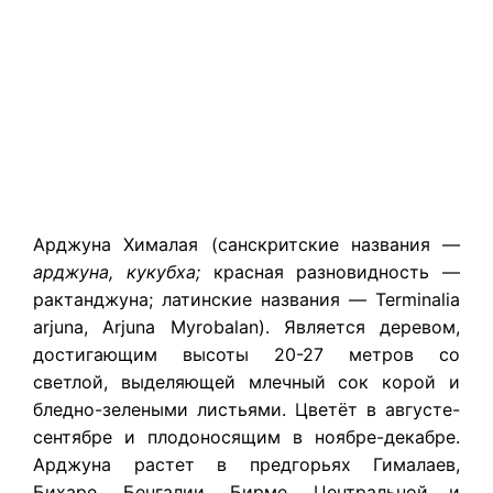
Арджуна Хималая (санскритские названия —
арджуна, кукубха;
красная разновидность —
рактанджуна; латинские названия — Terminalia
arjuna, Arjuna Myrobalan). Является деревом,
достигающим высоты 20-27 метров со
светлой, выделяющей млечный сок корой и
бледно-зелеными листьями. Цветёт в августе-
сентябре и плодоносящим в ноябре-декабре.
Арджуна р
астет в предгорьях Гималаев,
Бихаре, Бенгалии, Бирме, Центральной и