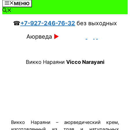
МЕНЮ
☎
+7-927-246-76-32
без выходных
Аюрведа
►
Викко Нараяни
Vicco
Narayani
Викко Нараяни – аюрведический крем,
изготовленный из трав и натуральных