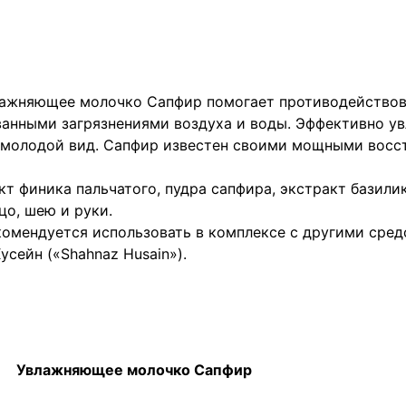
ажняющее молочко Сапфир помогает противодействова
анными загрязнениями воздуха и воды. Эффективно ув
 ее молодой вид. Сапфир известен своими мощными во
т финика пальчатого, пудра сапфира, экстракт базили
цо, шею и руки.
комендуется использовать в комплексе с другими сре
сейн («Shahnaz Husain»).
Увлажняющее молочко Сапфир