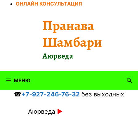
Перейти
ОНЛАЙН КОНСУЛЬТАЦИЯ
к
содержимому
Пранава
Шамбари
Аюрведа
МЕНЮ
☎
+7-927-246-76-32
без выходных
Аюрведа
►