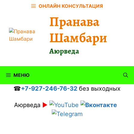
Перейти
ОНЛАЙН КОНСУЛЬТАЦИЯ
к
Пранава
содержимому
Шамбари
Аюрведа
МЕНЮ
☎
+7-927-246-76-32
без выходных
Аюрведа
►