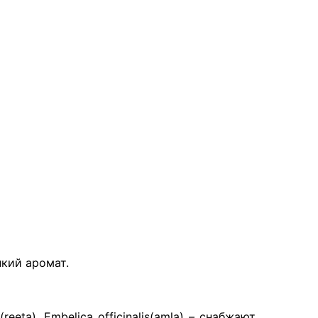
пкий аромат.
reeta), Embelica officinalis(amla) – снабжают