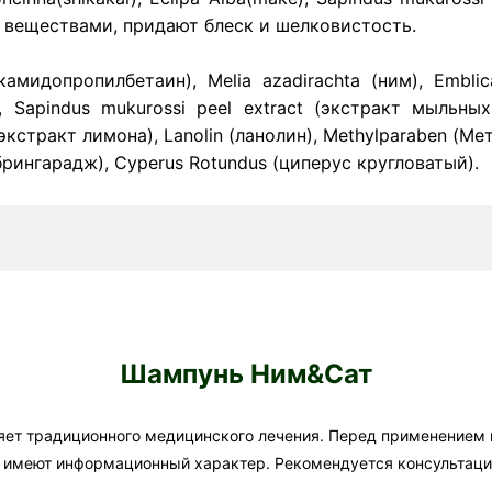
веществами, придают блеск и шелковистость.
амидопропилбетаин), Melia azadirachta (ним), Emblica
Sapindus mukurossi peel extract (экстракт мыльных о
экстракт лимона), Lanolin (ланолин), Methylparaben (Мет
(брингарадж), Cyperus Rotundus (циперус кругловатый).
Шампунь Ним&Сат
яет традиционного медицинского лечения. Перед применением
а имеют информационный характер. Рекомендуется консультаци