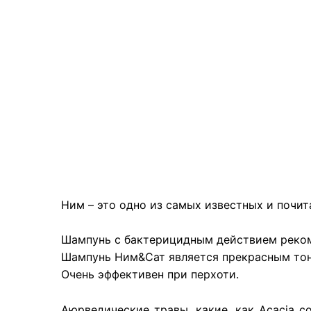
Ним – это одно из самых известных и почи
Шампунь с бактерицидным действием реком
Шампунь Ним&Сат является прекрасным тон
Очень эффективен при перхоти.
Аюрведические травы, какие, как Acacia conci