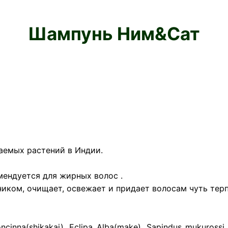
Шампунь Ним&Сат
таемых растений в Индии.
ендуется для жирных волос .
иком, очищает, освежает и придает волосам чуть тер
nna(shikakai), Eclipa Alba(make), Sapindus mukurossi (