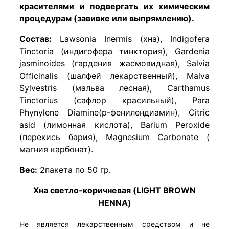
красителями и подвергать их химическим
процедурам (завивке или выпрямлению).
Состав:
Lawsonia Inermis (хна), Indigofera
Tinctoria (индигофера тинктория), Gardenia
jasminoides (гардения жасмовидная), Salvia
Officinalis (шалфей лекарственный), Malva
Sylvestris (мальва лесная), Carthamus
Tinctorius (сафлор красильный), Para
Phynylene Diamine(р-фенилендиамин), Citric
asid (лимонная кислота), Barium Peroxide
(перекись бария), Magnesium Carbonate (
магния карбонат).
Вес:
2пакета по 50 гр.
Хна светло-коричневая (LIGHT BROWN
HENNA)
Не является лекарственным средством и не