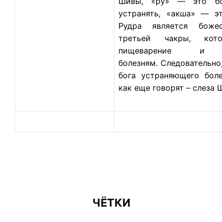
Шивы, «ру» — это бо
устранять, «акша» — эт
Рудра является боже
третьей чакры, кот
пищеварение и со
болезням. Следовательно,
бога устраняющего бол
как еще говорят – слеза 
ЧЁТКИ