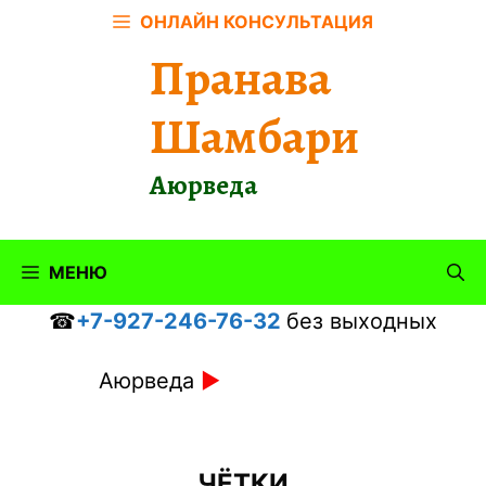
Перейти
ОНЛАЙН КОНСУЛЬТАЦИЯ
к
Пранава
содержимому
Шамбари
Аюрведа
МЕНЮ
☎
+7-927-246-76-32
без выходных
Аюрведа
►
ЧЁТКИ