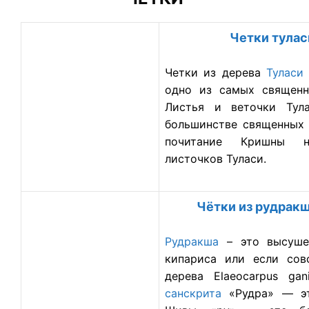
Четки тулас
Четки из дерева
Туласи
одно из самых священ
Листья и веточки Тул
большинстве священных 
почитание Кришны н
листочков Туласи.
Чётки из рудракш
Рудракша
– это высуше
кипариса или если сов
дерева Elaeocarpus gan
санскрита
«Рудра» — эт