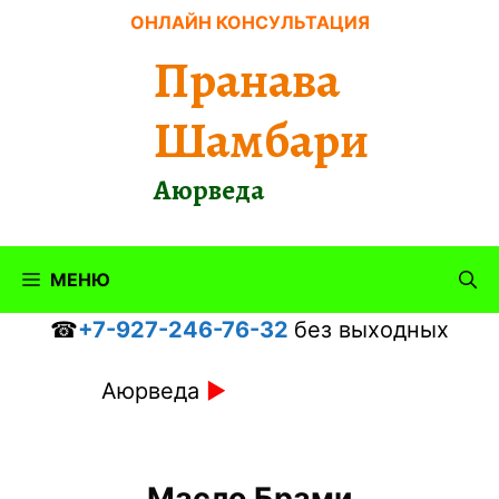
Перейти
ОНЛАЙН КОНСУЛЬТАЦИЯ
к
Пранава
содержимому
Шамбари
Аюрведа
МЕНЮ
☎
+7-927-246-76-32
без выходных
Аюрведа
►
Масло Брами