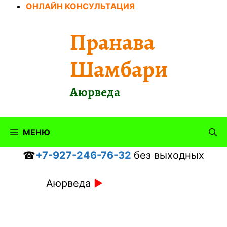
Перейти
ОНЛАЙН КОНСУЛЬТАЦИЯ
к
содержимому
Пранава
Шамбари
Аюрведа
МЕНЮ
☎
+7-927-246-76-32
без выходных
Аюрведа
►