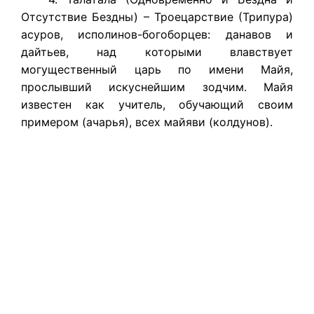
Отсутствие Бездны) – Троецарствие (Трипура)
асуров, исполинов-богоборцев: данавов и
дайтьев, над которыми влавствует
могущественный царь по имени Майя,
прослывший искуснейшим зодчим. Майя
известен как учитель, обучающий своим
примером (ачарья), всех майяви (колдунов).