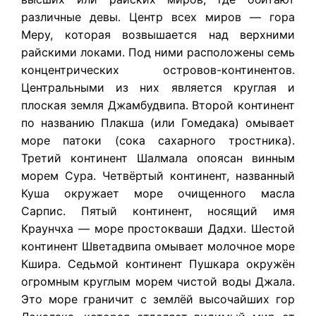
различные девы. Центр всех миров — гора
Меру, которая возвышается над верхними
райскими локами. Под ними расположены семь
концентрических островов-континентов.
Центральными из них является круглая и
плоская земля Джамбудвипа. Второй континент
по названию Плакша (или Гомедака) омывает
море патоки (сока сахарного тростника).
Третий континент Шалмала опоясан винным
морем Сура. Четвёртый континент, названный
Куша окружает море очищенного масла
Сарпис. Пятый континент, носящий имя
Краунчха — море простокваши Дадхи. Шестой
континент Шветадвипа омывает молочное море
Кшира. Седьмой континент Пушкара окружён
огромным круглым морем чистой воды Джала.
Это море граничит с землёй высочайших гор