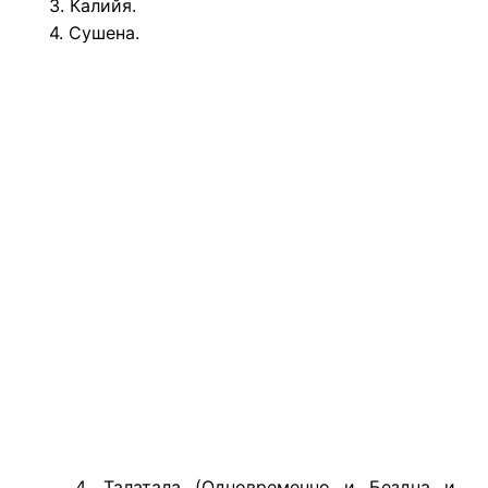
3. Калийя.
4. Сушена.
4. Талатала (Одновременно и Бездна и