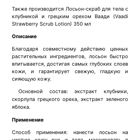
Также производится Лосьон-скраб для тела с
клубникой и грецким орехом Ваади (Vaadi
Strawberry Scrub Lotion) 350 мл
Описание
Благодаря совместному действию ценных
растительных ингредиентов, лосьон быстро
впитывается, достигая самых глубоких слоев
кожи, и гарантирует свежую, гладкую и
сияющую кожу.
Основной
состав
:
экстракт
клубники
,
скорлупа
грецкого
ореха
,
экстракт
зеленого
яблока
.
Применение
Способ применения: нанести лосьон на
чистую кожу рук и тела, массировать в