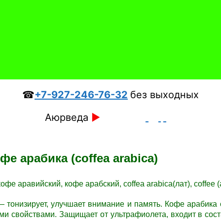
☎
+7-927-246-76-32
без выходных
Аюрведа
►
фе арабика (coffea arabica)
фе аравийский, кофе арабский, coffea arabica(лат), coffee (а
 —
тонизирует, улучшает внимание и память.
Кофе арабика 
ми свойствами. З
ащищает от ультрафиолета, входит в сост