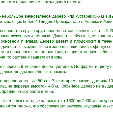
 волос и придания им шоколадного оттенка.
 небольшое вечнозеленое дерево или кустарник5-6 м в в
итывающих более 40 видов. Произрастает в Африке и Азии,
еленовато-серую кору, продолговатые зеленые листья 5-2
 расположенными ветвями. Душистые белые цветынапом
основном пчелами. Дерево цветет и плодоносит в течен
одичностью осадков.Если в зоне выращивания кофе муссон
тут и плодоносят только один раз, но при этом очень обиль
на, то растения зацветают вновь.
т через 5-8 месяцев после цветения. По форме и цвету 
держит по два кофейных зернышка.
 дерево долго, до 50 лет. За это время может достичь 10
льшие деревья высотой 4-5 м. Кофейное дерево не выдер
, предпочитают расти в тени.
астет в высокогорье на высоте от 1600 до 2000 м над уро
ановятся тверже, что обеспечивает высокие вкусовые качес