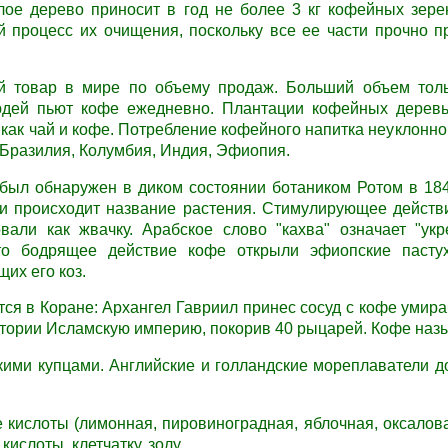
ое дерево приносит в год не более 3 кг кофейных зере
й процесс их очищения, поскольку все ее части прочно 
 товар в мире по объему продаж. Больший объем толь
дей пьют кофе ежедневно. Плантации кофейных деревь
е как чай и кофе. Потребление кофейного напитка неуклонн
Бразилия, Колумбия, Индия, Эфиопия.
был обнаружен в диком состоянии ботаником Ротом в 18
и происходит название растения. Стимулирующее действ
вали как жвачку. Арабское слово "кахва" означает "укр
то бодрящее действие кофе открыли эфиопские пасту
их его коз.
ся в Коране: Архангел Гавриил принес сосуд с кофе умир
стории Исламскую империю, покорив 40 рыцарей. Кофе наз
кими купцами. Английские и голландские мореплаватели до
е кислоты (лимонная, пировиноградная, яблочная, оксалов
ислоты, клетчатку, золу.