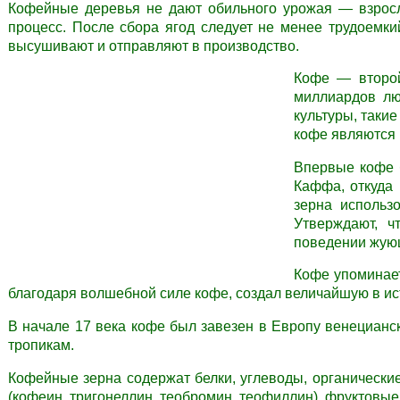
Кофейные деревья не дают обильного урожая — взросл
процесс. После сбора ягод следует не менее трудоемки
высушивают и отправляют в производство.
Кофе — второй
миллиардов лю
культуры, таки
кофе являются 
Впервые кофе 
Каффа, откуда 
зерна использо
Утверждают, ч
поведении жующ
Кофе упоминает
благодаря волшебной силе кофе, создал величайшую в и
В начале 17 века кофе был завезен в Европу венецианс
тропикам.
Кофейные зерна содержат белки, углеводы, органически
(кофеин, тригонеллин, теобромин, теофиллин), фруктовые к