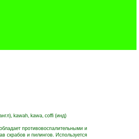
нгл), kawah, kawa, coffi (инд)
о
бладает противовоспалительными и
ав скрабов и пилингов. И
спользуется