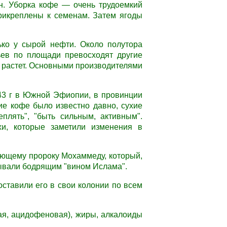
н. Уборка кофе — очень трудоемкий
прикреплены к семенам. Затем ягоды
ко у сырой нефти. Около полутора
ев по площади превосходят другие
о растет. Основными производителями
43 г в Южной Эфиопии, в провинции
ие кофе было известно давно, сухие
еплять", "быть сильным, активным".
хи, которые заметили изменения в
ающему пророку Мохаммеду, который,
ывали бодрящим "вином Ислама".
ставили его в свои колонии по всем
ая, ацидофеновая), жиры, алкалоиды