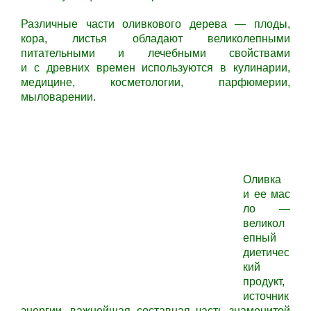
Различные части оливкового дерева — плоды,
кора, листья обладают великолепными
питательными и лечебными свойствами
и с древних времен используются в кулинарии,
медицине, косметологии, парфюмерии,
мыловарении.
Оливка
и ее мас
ло —
великол
епный
диетичес
кий
продукт,
источник
энергии, важнейшая составная часть знаменитой