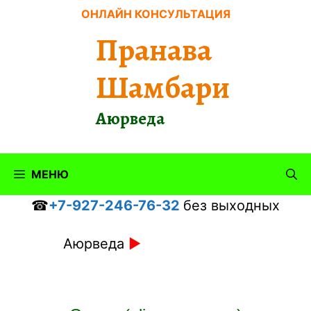
Перейти
ОНЛАЙН КОНСУЛЬТАЦИЯ
к
Пранава
содержимому
Шамбари
Аюрведа
МЕНЮ
☎
+7-927-246-76-32
без выходных
Аюрведа
►