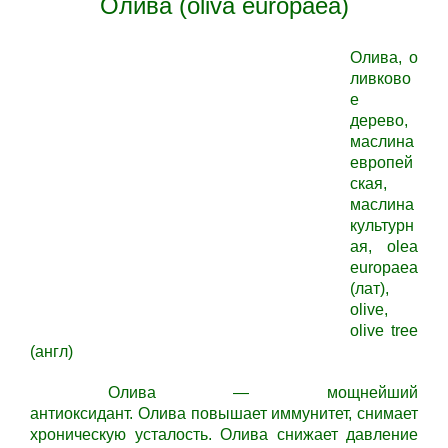
Олива (oliva europaea)
Олива, о
ливково
е
дерево,
маслина
европей
ская,
маслина
культурн
ая, olea
europaea
(лат),
olive,
olive tree
(англ)
Олива —
мощнейший
антиоксидант.
Олива
повышает иммунитет, снимает
хроническую усталость.
Олива
снижает давление