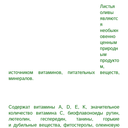
Листья
оливы
являютс
я
необыкн
овенно
ценным
природн
ым
продукто
м,
источником витаминов, питательных веществ,
минералов.
Содержат витамины А, D, E, K, значительное
количество витамина С, биофлавоноиды рутин,
лютеолин, геспередин, танины, горькие
и дубильные вещества, фитостеролы, олеиновую