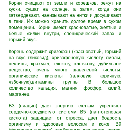
Корни очищают от земли и корешков, режут на
куски, сушат на солнце, а затем, когда они
затвердевают, нанизывают на нитки и досушивают
в тени. Их можно хранить долгое время в сухом
помещении. Корни имеют красноватые, желтые и
белые жилки внутри, специфический запах и
горький вкус.
Корень содержит хризофан (красноватый, горький
на вкус гликозид), хризофоновую кислоту, смолы,
пектины, крахмал, глюкозу, клетчатку, дубильное
вещество, очень много щавелевой кислоты,
органические кислоты (галловую, коричную,
язбочную),витамины группы В, большое
количество кальция, магния, фосфор, калий,
марганец.
В3 (ниацин) дает энергию клеткам, укрепляет
сердечно-сосудистую систему, В5 (пантотеновая
кислота) защищает от стресса, дает бодрость
организму и здоровье волосам и коже, В9