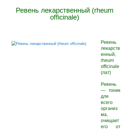
Ревень лекарственный (rheum
officinale)
Ревень
лекарств
енный,
rheum
officinale
(лат)
Ревень
—
тоник
для
всего
организ
ма,
очищает
его от