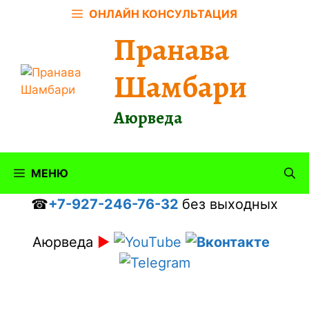
Перейти
ОНЛАЙН КОНСУЛЬТАЦИЯ
к
Пранава
содержимому
Шамбари
Аюрведа
МЕНЮ
☎
+7-927-246-76-32
без выходных
Аюрведа
►