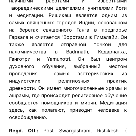
научными работами и известными
аюрведическими целителями, учителями йоги
и медитации. Ришикеш является одним из
самых священных городов Индии, основанном
на берегах священного Ганга в предгорье
Гарвала и считается "Воротами в Гималайи. Он
также является отправной точкой для
паломничества в Badrinath, Кедарнатха,
Ганготри и Yamunotri. Он был центром
духовного обучения, выбранный местом
проведения самых эзотерических из
индуистских религиозных практик
древности. Он имеет многочисленные храмы и
ашрамы, где происходит религиозное обучение
сообщается помощников и мирян. Медитация
здесь, как полагают, приводит человека к
освобождению.
Regd. Off.:
Post Swargashram, Rishikesh, (