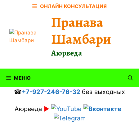
Перейти
ОНЛАЙН КОНСУЛЬТАЦИЯ
к
Пранава
содержимому
Шамбари
Аюрведа
МЕНЮ
☎
+7-927-246-76-32
без выходных
Аюрведа
►