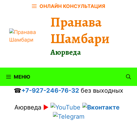
Перейти
ОНЛАЙН КОНСУЛЬТАЦИЯ
к
Пранава
содержимому
Шамбари
Аюрведа
МЕНЮ
☎
+7-927-246-76-32
без выходных
Аюрведа
►