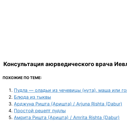
Консультация аюрведического врача Иевл
ПОХОЖИЕ ПО ТЕМЕ:
Пудла — оладьи из чечевицы (нута), маша или г
Блюда из тыквы
Арджуна Ришта (Аришта) / Arjuna Rishta (Dabur)
Простой рецепт пудлы
Амрита Ришта (Аришта) / Amrita Rishta (Dabur)