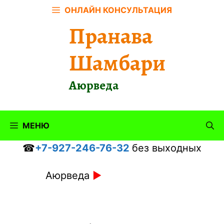
Перейти
ОНЛАЙН КОНСУЛЬТАЦИЯ
к
Пранава
содержимому
Шамбари
Аюрведа
МЕНЮ
☎
+7-927-246-76-32
без выходных
Аюрведа
►