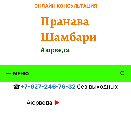
Перейти
ОНЛАЙН КОНСУЛЬТАЦИЯ
к
Пранава
содержимому
Шамбари
Аюрведа
МЕНЮ
☎
+7-927-246-76-32
без выходных
Аюрведа
►