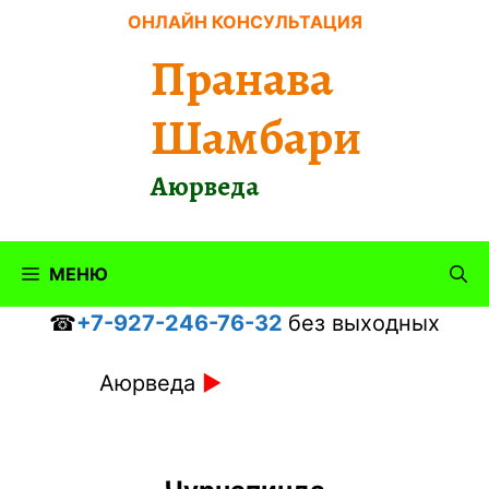
Перейти
ОНЛАЙН КОНСУЛЬТАЦИЯ
к
Пранава
содержимому
Шамбари
Аюрведа
МЕНЮ
☎
+7-927-246-76-32
без выходных
Аюрведа
►