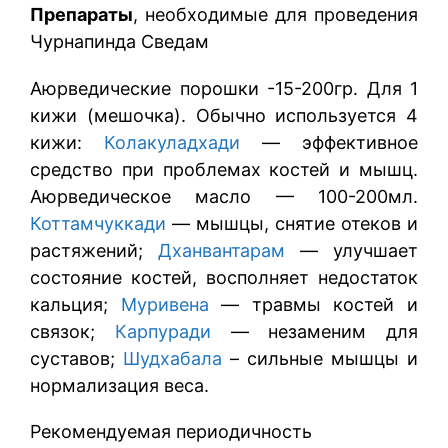
Препараты
, необходимые для проведения
Чурнапинда Сведам
Аюрведические порошки -15-200гр. Для 1
кижи (мешочка). Обычно используется 4
кижи:
Колакуладхади
— эффективное
средство при проблемах костей и мышц.
Аюрведическое масло — 100-200мл.
Коттамчуккади
— мышцы, снятие отеков и
растяжений;
Дханвантарам
— улучшает
состояние костей, восполняет недостаток
кальция;
Муривена
— травмы костей и
связок;
Карпуради
— незаменим для
суставов;
Шудхабала
– сильные мышцы и
нормализация веса.
Рекомендуемая периодичность