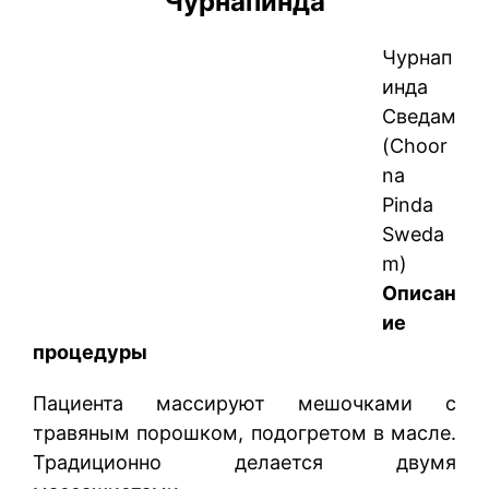
Чурнапинда
Чурнап
инда
Сведам
(Choor
na
Pinda
Sweda
m)
Описан
ие
процедуры
Пациента массируют мешочками с
травяным порошком, подогретом в масле.
Традиционно делается двумя